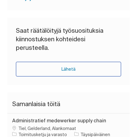
Saat räätälöityjä työsuosituksia
kiinnostuksen kohteidesi
perusteella.
Lähetä
Samanlaisia töitä
Administratief medewerker supply chain
Paikka
Tiel, Gelderland, Alankomaat
Luokka
Työn tyyppi
Toimitusketju ja varasto
Täysipäiväinen