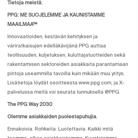
Tietoja meistä:
PPG: ME SUOJELEMME JA KAUNISTAMME
MAAILMAA™
Innovaatioiden, kestävän kehityksen ja
väriratkaisujen edelläkävijänä PPG auttaa
teollisuuden, kuljetuksen, kuluttajatuotteiden sekä
rakentamisen sektoreiden asiakkaita parantamaan
pintoja useammilla tavoilla kuin mikään muu yritys.
Lisätietoja löydät osoitteesta www.ppg.com, ja X-
palvelussa meitä voi seurata tunnuksella @PPG.
The PPG Way 2030
Olemme asiakkaiden puolestapuhujia.
Ennakoivia. Rohkeita. Luotettavia. Kaikki mitä
teemme, alkaa asiakkaistamme. Kuuntelemme,