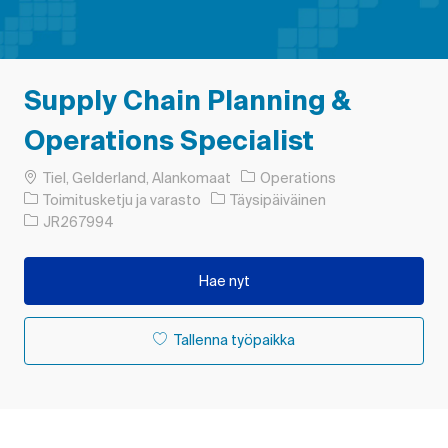
Supply Chain Planning &
Operations Specialist
Paikka
Tiel, Gelderland, Alankomaat
Operations
Luokka
Työn tyyppi
Toimitusketju ja varasto
Täysipäiväinen
Työn tunnus
JR267994
Hae nyt
Tallenna työpaikka