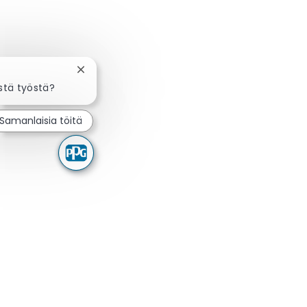
Sulje chatbot-ilmoitus
stä työstä?
Samanlaisia töitä