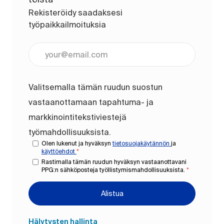
Rekisteröidy saadaksesi
työpaikkailmoituksia
Anna sähköpostiosoite (pakollinen)
Valitsemalla tämän ruudun suostun
vastaanottamaan tapahtuma- ja
markkinointitekstiviestejä
työmahdollisuuksista.
Olen lukenut ja hyväksyn
tietosuojakäytännön
ja
käyttöehdot
*
Rastimalla tämän ruudun hyväksyn vastaanottavani
PPG:n sähköposteja työllistymismahdollisuuksista.
*
Alistua
Hälytysten hallinta