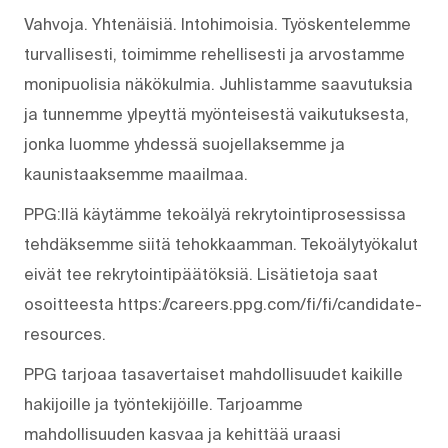
Vahvoja. Yhtenäisiä. Into­himoisia. Työskentelemme
turvallisesti, toimimme rehellisesti ja arvostamme
monipuolisia näkökulmia. Juhlistamme saavutuksia
ja tunnemme ylpeyttä myönteisestä vaikutuksesta,
jonka luomme yhdessä suojellaksemme ja
kaunistaaksemme maailmaa.
PPG:llä käytämme tekoälyä rekrytointiprosessissa
tehdäksemme siitä tehokkaamman. Tekoälytyökalut
eivät tee rekrytointipäätöksiä. Lisätietoja saat
osoitteesta https://careers.ppg.com/fi/fi/candidate-
resources.
PPG tarjoaa tasavertaiset mahdollisuudet kaikille
hakijoille ja työntekijöille. Tarjoamme
mahdollisuuden kasvaa ja kehittää uraasi