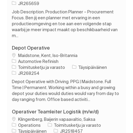
Työn tunnus
JR265659
Job Description. Production Planner – Procurement
Focus. Ben jij een planner met ervaring in een
productieomgeving en toe aan een volgende stap
waarbij je meer impact maakt op beschikbaarheid van
m...
Depot Operative
Paikka
Maidstone, Kent, Iso-Britannia
Automotive Refinish
Luokka
Työn tyyppi
Toimitusketju ja varasto
Täysipäiväinen
Työn tunnus
JR268254
Depot Operative with Driving. PPG | Maidstone. Full
Time | Permanent. Working within a busy and growing
depot your duties would duties would vary from day to
day ranging from. Office based activiti...
Operativer Teamleiter Logistik (m/w/d)
Paikka
Klingenberg, Baijerin vapaavaltio, Saksa
Luokka
Operations
Toimitusketju ja varasto
Työn tyyppi
Työn tunnus
Täysipäiväinen
JR2518457