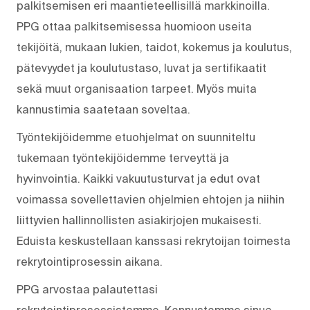
palkitsemisen eri maantieteellisillä markkinoilla.
PPG ottaa palkitsemisessa huomioon useita
tekijöitä, mukaan lukien, taidot, kokemus ja koulutus,
pätevyydet ja koulutustaso, luvat ja sertifikaatit
sekä muut organisaation tarpeet. Myös muita
kannustimia saatetaan soveltaa.
Työntekijöidemme etuohjelmat on suunniteltu
tukemaan työntekijöidemme terveyttä ja
hyvinvointia. Kaikki vakuutusturvat ja edut ovat
voimassa sovellettavien ohjelmien ehtojen ja niihin
liittyvien hallinnollisten asiakirjojen mukaisesti.
Eduista keskustellaan kanssasi rekrytoijan toimesta
rekrytointiprosessin aikana.
PPG arvostaa palautettasi
rekrytointiprosessistamme. Kannustamme sinua