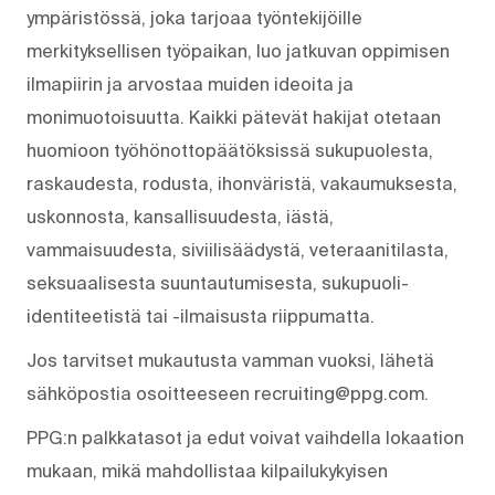
ympäristössä, joka tarjoaa työntekijöille
merkityksellisen työpaikan, luo jatkuvan oppimisen
ilmapiirin ja arvostaa muiden ideoita ja
monimuotoisuutta. Kaikki pätevät hakijat otetaan
huomioon työhönottopäätöksissä sukupuolesta,
raskaudesta, rodusta, ihonväristä, vakaumuksesta,
uskonnosta, kansallisuudesta, iästä,
vammaisuudesta, siviilisäädystä, veteraanitilasta,
seksuaalisesta suuntautumisesta, sukupuoli-
identiteetistä tai -ilmaisusta riippumatta.
Jos tarvitset mukautusta vamman vuoksi, lähetä
sähköpostia osoitteeseen recruiting@ppg.com.
PPG:n palkkatasot ja edut voivat vaihdella lokaation
mukaan, mikä mahdollistaa kilpailukykyisen