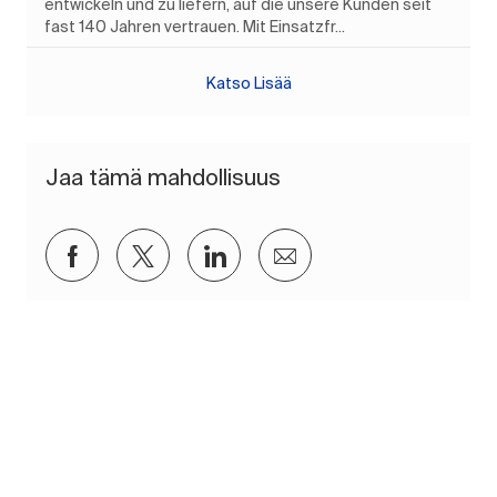
entwickeln und zu liefern, auf die unsere Kunden seit
fast 140 Jahren vertrauen. Mit Einsatzfr...
Katso Lisää
Jaa tämä mahdollisuus
Jaa Facebookin kautta
Jaa Twitterissä
Jaa LinkedInin kautta
Jaa sähköpostitse