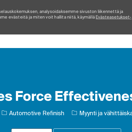
elauskokemuksen, analysoidaksemme sivuston liikennettä ja
e evästeitä ja miten voit hallita niitä, käymällä
Evästeasetukset-
Skip to main content
es Force Effectivene
Luokka
Automotive Refinish
Myynti ja vähittäis