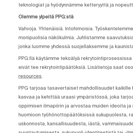
teknologiat ja hyödynnämme ketteryyttä ja nopeu
Olemme ylpeitä PPG:stä
Vahvoja. Yhtenäisiä. Into­himoisia. Työskentelemme
monipuolisia näkökulmia. Juhlistamme saavutuksia
jonka luomme yhdessä suojellaksemme ja kauni
PPG:llä käytämme tekoälyä rekrytointiprosessiss
eivät tee rekrytointipäätöksiä. Lisätietoja saat os
resources
.
PPG tarjoaa tasavertaiset mahdollisuudet kaikille h
kasvaa ja kehittää uraasi ympäristössä, joka tarjoa
oppimisen ilmapiirin ja arvostaa muiden ideoita ja
huomioon työhönottopäätöksissä sukupuolesta, ra
uskonnosta, kansallisuudesta, iästä, vammaisuudest
suuntautumisesta, sukupuoli-identiteetistä tai -il