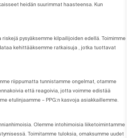
aisseet heidän suurimmat haasteensa. Kun
 riskejä pysyäksemme kilpailijoiden edellä. Toimimme
dataa kehittääksemme ratkaisuja , jotka tuottavat
istamme riippumatta tunnistamme ongelmat, otamme
nnakoivia että reagoivia, jotta voimme edistää
mme etulinjaamme – PPG:n kasvoja asiakkaillemme.
unnianhimoisia. Olemme intohimoisia liiketoimintamme
tymisessä. Toimitamme tuloksia, omaksumme uudet