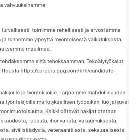
tta vahvuuksinamme.
 turvallisesti, toimimme rehellisesti ja arvostamme
 ja tunnemme ylpeyttä myönteisestä vaikutuksesta,
staaksemme maailmaa.
a tehdäksemme siitä tehokkaamman. Tekoälytyökalut
oitteesta
https://careers.ppg.com/fi/fi/candidate-
akijoille ja työntekijöille. Tarjoamme mahdollisuuden
a työntekijöille merkityksellisen työpaikan, luo jatkuvan
 monimuotoisuutta. Kaikki pätevät hakijat otetaan
skaudesta, rodusta, ihonväristä, vakaumuksesta,
a, siviilisäädystä, veteraanitilasta, seksuaalisesta
maisusta riippumatta.