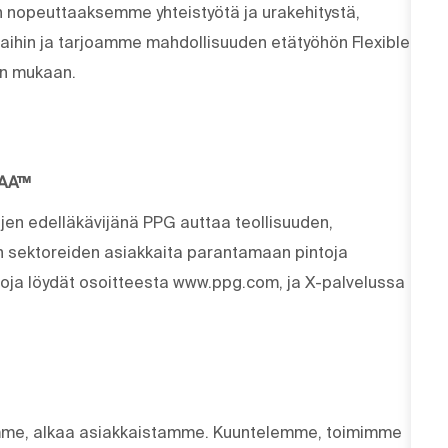
n nopeuttaaksemme yhteistyötä ja urakehitystä,
ihin ja tarjoamme mahdollisuuden etätyöhön Flexible
nin mukaan.
MAA™
ujen edelläkävijänä PPG auttaa teollisuuden,
en sektoreiden asiakkaita parantamaan pintoja
etoja löydät osoitteesta www.ppg.com, ja X-palvelussa
eemme, alkaa asiakkaistamme. Kuuntelemme, toimimme