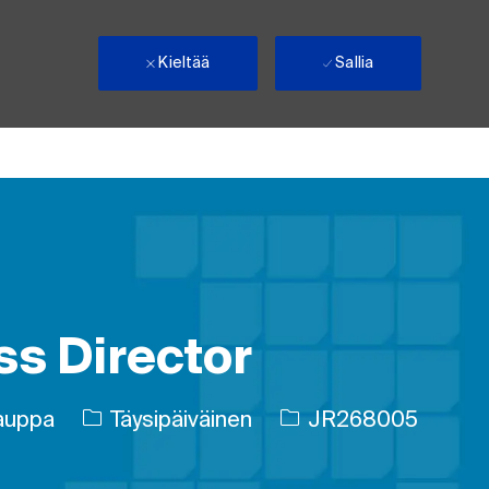
Kieltää
Sallia
ss Director
Työn tyyppi
Työn tunnus
kauppa
Täysipäiväinen
JR268005