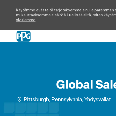
Käytämme evästeitä tarjotaksemme sinulle paremman s
mukauttaaksemme sisältöä. Lue lisää siitä, miten käytämm
sivullamme
.
-
Global Sal
Paikka
Pittsburgh, Pennsylvania, Yhdysvallat