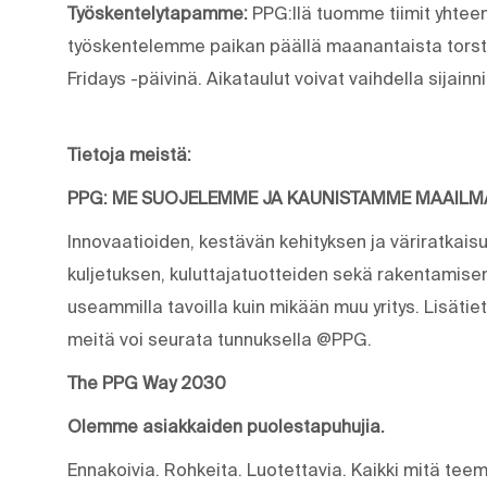
Työskentelytapamme:
PPG:llä tuomme tiimit yhtee
työskentelemme paikan päällä maanantaista torsta
Fridays -päivinä. Aikataulut voivat vaihdella sijain
Tietoja meistä:
PPG: ME SUOJELEMME JA KAUNISTAMME MAAIL
Innovaatioiden, kestävän kehityksen ja väriratkais
kuljetuksen, kuluttajatuotteiden sekä rakentamis
useammilla tavoilla kuin mikään muu yritys. Lisäti
meitä voi seurata tunnuksella @PPG.
The PPG Way 2030
Olemme asiakkaiden puolestapuhujia.
Ennakoivia. Rohkeita. Luotettavia. Kaikki mitä t