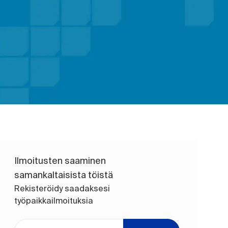
Ilmoitusten saaminen
samankaltaisista töistä
Rekisteröidy saadaksesi
työpaikkailmoituksia
Anna sähköpostiosoite (pakollinen)