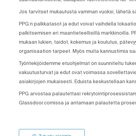
Jos tarvitset mukautusta vamman vuoksi, lähetä 
PPG:n palkkatasot ja edut voivat vaihdella lokaati
palkitsemisen eri maantieteellisillä markkinoilla.
mukaan lukien, taidot, kokemus ja koulutus, pätevyy
organisaation tarpeet. Myös muita kannustimia sa
Työntekijöidemme etuohjelmat on suunniteltu tukem
vakuutusturvat ja edut ovat voimassa sovellettavien 
asiakirjojen mukaisesti. Eduista keskustellaan kans
PPG arvostaa palautettasi rekrytointiprosessist
Glassdoor.comissa ja antamaan palautetta proses