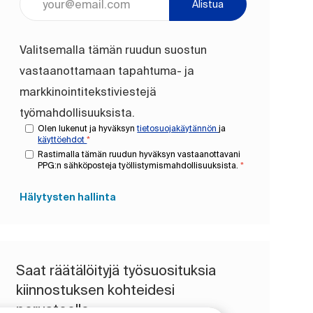
Alistua
Valitsemalla tämän ruudun suostun
vastaanottamaan tapahtuma- ja
markkinointitekstiviestejä
työmahdollisuuksista.
Olen lukenut ja hyväksyn
tietosuojakäytännön
ja
käyttöehdot
*
Rastimalla tämän ruudun hyväksyn vastaanottavani
PPG:n sähköposteja työllistymismahdollisuuksista.
*
Hälytysten hallinta
Saat räätälöityjä työsuosituksia
kiinnostuksen kohteidesi
perusteella.