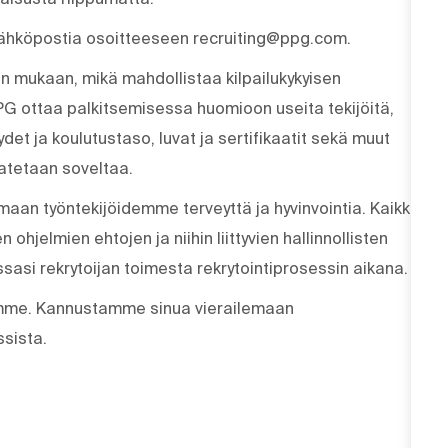
sähköpostia osoitteeseen recruiting@ppg.com.
on mukaan, mikä mahdollistaa kilpailukykyisen
 PPG ottaa palkitsemisessa huomioon useita tekijöitä,
det ja koulutustaso, luvat ja sertifikaatit sekä muut
atetaan soveltaa.
aan työntekijöidemme terveyttä ja hyvinvointia. Kaikki
ohjelmien ehtojen ja niihin liittyvien hallinnollisten
sasi rekrytoijan toimesta rekrytointiprosessin aikana.
amme. Kannustamme sinua vierailemaan
sista.