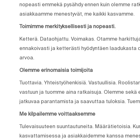
nopeasti emmekä pysähdy ennen kuin olemme ratk
asiakkaamme menestyvät, me kaikki kasvamme.
Toimimme merkityksellisesti ja nopeasti.
Ketterä. Dataohjattu. Voimakas. Otamme harkittuja
ennakoivasti ja ketterästi hyödyntäen laadukasta 
arvoa.
Olemme erinomaisia toimijoita
Tuottavia. Yhteistyöhenkisiä. Vastuullisia. Rool
vastuun ja tuomme aina ratkaisuja. Olemme sekä e
jatkuvaa parantamista ja saavuttaa tuloksia. Tue
Me kilpailemme voittaaksemme
Tulevaisuuteen suuntautuneita. Määrätietoisia. K
kasvattamisessa ja asiakkaidemme kanssa menes