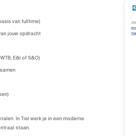
asis van fulltime)
Jo
ma
 van jouw opdracht
ti
 WTB, E&I of S&O)
g samen
sen)
ialen. In Tiel werk je in een moderne
ntraal staan.