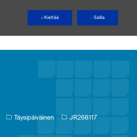
Kieltää
Sallia
Työn tyyppi
Työn tunnus
Täysipäiväinen
JR268117