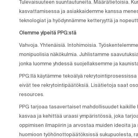
Tulevaisuuteen suuntautuneita. Määrätietoisia. K
kasvattamisessa ja asiakkaidemme kanssa menes
teknologiat ja hyödynnämme ketteryyttä ja nopeu
Olemme ylpeitä PPG:stä
Vahvoja. Yhtenäisiä. Into­himoisia. Työskentelemme
monipuolisia näkökulmia. Juhlistamme saavutuksia
jonka luomme yhdessä suojellaksemme ja kauni
PPG:llä käytämme tekoälyä rekrytointiprosessiss
eivät tee rekrytointipäätöksiä. Lisätietoja saat os
resources.
PPG tarjoaa tasavertaiset mahdollisuudet kaikille h
kasvaa ja kehittää uraasi ympäristössä, joka tarjoa
oppimisen ilmapiirin ja arvostaa muiden ideoita ja
huomioon työhönottopäätöksissä sukupuolesta, ra