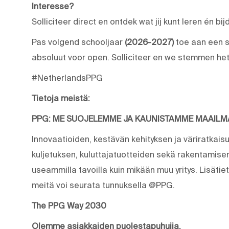
Interesse?
Solliciteer direct en ontdek wat jij kunt leren én bi
Pas volgend schooljaar
(2026-2027)
toe aan een s
absoluut voor open. Solliciteer en we stemmen het
#NetherlandsPPG
Tietoja meistä:
PPG: ME SUOJELEMME JA KAUNISTAMME MAAIL
Innovaatioiden, kestävän kehityksen ja väriratkais
kuljetuksen, kuluttajatuotteiden sekä rakentamis
useammilla tavoilla kuin mikään muu yritys. Lisäti
meitä voi seurata tunnuksella @PPG.
The PPG Way 2030
Olemme asiakkaiden puolestapuhujia.