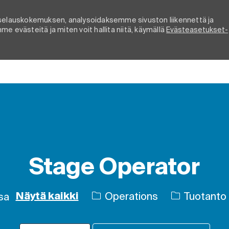
elauskokemuksen, analysoidaksemme sivuston liikennettä ja
e evästeitä ja miten voit hallita niitä, käymällä
Evästeasetukset-
Skip to main content
Stage Operator
Luokka
Operations
Tuotanto
sa
Näytä kaikki