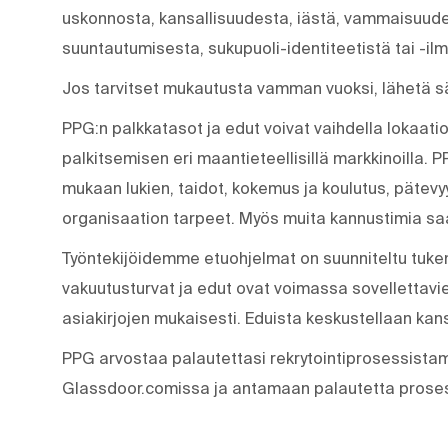
uskonnosta, kansallisuudesta, iästä, vammaisuudest
suuntautumisesta, sukupuoli-identiteetistä tai -il
Jos tarvitset mukautusta vamman vuoksi, lähetä 
PPG:n palkkatasot ja edut voivat vaihdella lokaati
palkitsemisen eri maantieteellisillä markkinoilla.
mukaan lukien, taidot, kokemus ja koulutus, pätevyy
organisaation tarpeet. Myös muita kannustimia sa
Työntekijöidemme etuohjelmat on suunniteltu tukem
vakuutusturvat ja edut ovat voimassa sovellettavien 
asiakirjojen mukaisesti. Eduista keskustellaan kans
PPG arvostaa palautettasi rekrytointiprosessist
Glassdoor.comissa ja antamaan palautetta proses