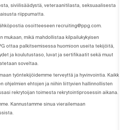
a, siviilisäädystä, veteraanitilasta, seksuaalisesta
maisusta riippumatta.
sähköpostia osoitteeseen recruiting@ppg.com.
on mukaan, mikä mahdollistaa kilpailukykyisen
 PPG ottaa palkitsemisessa huomioon useita tekijöitä,
det ja koulutustaso, luvat ja sertifikaatit sekä muut
atetaan soveltaa.
aan työntekijöidemme terveyttä ja hyvinvointia. Kaikki
ohjelmien ehtojen ja niihin liittyvien hallinnollisten
sasi rekrytoijan toimesta rekrytointiprosessin aikana.
amme. Kannustamme sinua vierailemaan
sista.