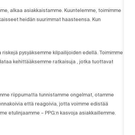
eemme, alkaa asiakkaistamme. Kuuntelemme, toimimme
aisseet heidän suurimmat haasteensa. Kun
 riskejä pysyäksemme kilpailijoiden edellä. Toimimme
dataa kehittääksemme ratkaisuja , jotka tuottavat
istamme riippumatta tunnistamme ongelmat, otamme
nnakoivia että reagoivia, jotta voimme edistää
mme etulinjaamme – PPG:n kasvoja asiakkaillemme.