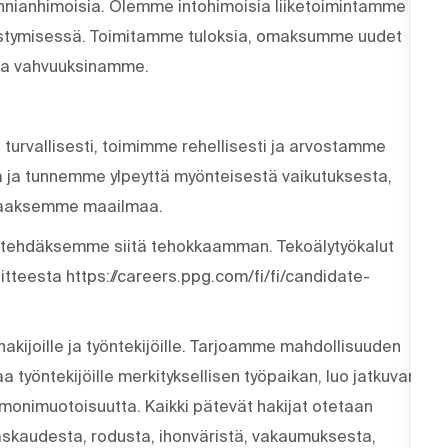
unnianhimoisia. Olemme intohimoisia liiketoimintamme
tymisessä. Toimitamme tuloksia, omaksumme uudet
tta vahvuuksinamme.
 turvallisesti, toimimme rehellisesti ja arvostamme
 ja tunnemme ylpeyttä myönteisestä vaikutuksesta,
staaksemme maailmaa.
a tehdäksemme siitä tehokkaamman. Tekoälytyökalut
oitteesta https://careers.ppg.com/fi/fi/candidate-
akijoille ja työntekijöille. Tarjoamme mahdollisuuden
a työntekijöille merkityksellisen työpaikan, luo jatkuvan
 monimuotoisuutta. Kaikki pätevät hakijat otetaan
skaudesta, rodusta, ihonväristä, vakaumuksesta,