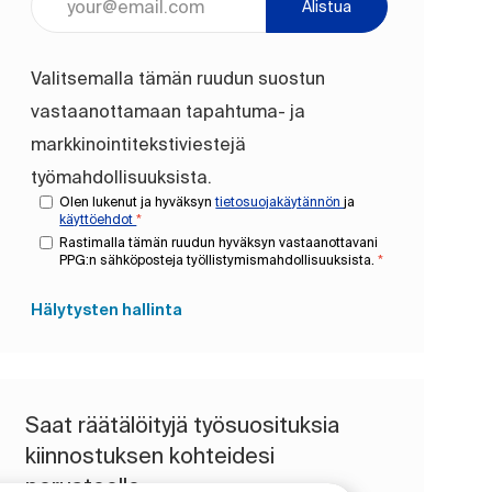
Alistua
Valitsemalla tämän ruudun suostun
vastaanottamaan tapahtuma- ja
markkinointitekstiviestejä
työmahdollisuuksista.
Olen lukenut ja hyväksyn
tietosuojakäytännön
ja
käyttöehdot
*
Rastimalla tämän ruudun hyväksyn vastaanottavani
PPG:n sähköposteja työllistymismahdollisuuksista.
*
Hälytysten hallinta
Saat räätälöityjä työsuosituksia
kiinnostuksen kohteidesi
perusteella.