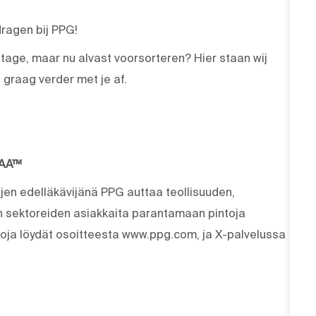
jdragen bij PPG!
tage, maar nu alvast voorsorteren? Hier staan wij
 graag verder met je af.
MAA™
ujen edelläkävijänä PPG auttaa teollisuuden,
en sektoreiden asiakkaita parantamaan pintoja
etoja löydät osoitteesta www.ppg.com, ja X-palvelussa