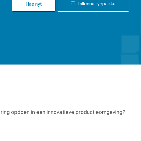
Tallenna työpaikka
Hae nyt
rvaring opdoen in een innovatieve productieomgeving?