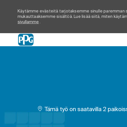
Käytämme evästeitä tarjotaksemme sinulle paremman s
mukauttaaksemme sisältöä. Lue lisää siitä, miten käytämm
sivullamme
.
-
Tämä työ on saatavilla 2 paikois