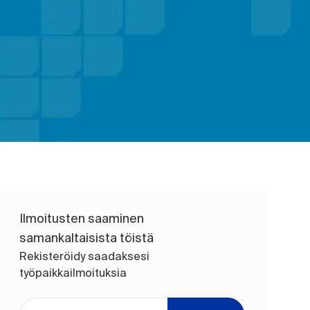
Ilmoitusten saaminen
samankaltaisista töistä
Rekisteröidy saadaksesi
työpaikkailmoituksia
Anna sähköpostiosoite (pakollinen)