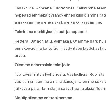
Ennakoivia. Rohkeita. Luotettavia. Kaikki mitä t
nopeasti emmekä pysähdy ennen kuin olemme ratk
asiakkaamme menestyvät, me kaikki kasvamme.
Toimimme merkityksellisesti ja nopeasti.
Ketterä. Dataohjattu. Voimakas. Otamme harkittuja
ennakoivasti ja ketterästi hyödyntäen laadukasta 
arvoa.
Olemme erinomaisia toimijoita
Tuottavia. Yhteistyöhenkisiä. Vastuullisia. Rool
vastuun ja tuomme aina ratkaisuja. Olemme sekä e
jatkuvaa parantamista ja saavuttaa tuloksia. Tue
Me kilpailemme voittaaksemme