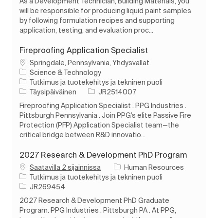
As a Development Technician, Building Materials, you
will be responsible for producing liquid paint samples
by following formulation recipes and supporting
application, testing, and evaluation proc...
Fireproofing Application Specialist
Paikka
Springdale, Pennsylvania, Yhdysvallat
Science & Technology
Luokka
Tutkimus ja tuotekehitys ja tekninen puoli
Työn tyyppi
Työn tunnus
Täysipäiväinen
JR2514007
Fireproofing Application Specialist . PPG Industries .
Pittsburgh Pennsylvania . Join PPG's elite Passive Fire
Protection (PFP) Application Specialist team—the
critical bridge between R&D innovatio...
2027 Research & Development PhD Program
Saatavilla 2 sijainnissa
Human Resources
Luokka
Tutkimus ja tuotekehitys ja tekninen puoli
Työn tunnus
JR269454
2027 Research & Development PhD Graduate
Program. PPG Industries . Pittsburgh PA . At PPG,