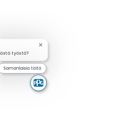
Sulje chatbot-ilmoitus
tästä työstä?
Samanlaisia töitä