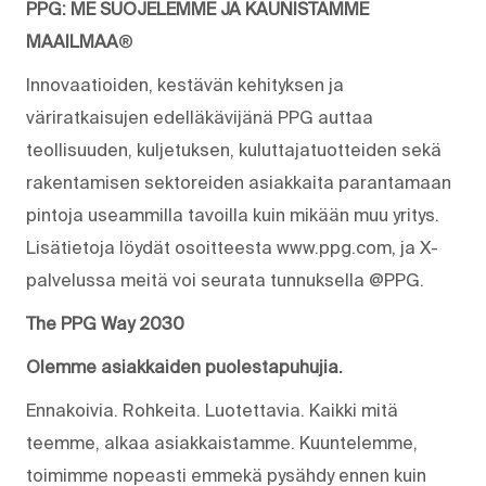
PPG: ME SUOJELEMME JA KAUNISTAMME
MAAILMAA
®
Innovaatioiden, kestävän kehityksen ja
väriratkaisujen edelläkävijänä PPG auttaa
teollisuuden, kuljetuksen, kuluttajatuotteiden sekä
rakentamisen sektoreiden asiakkaita parantamaan
pintoja useammilla tavoilla kuin mikään muu yritys.
Lisätietoja löydät osoitteesta www.ppg.com, ja X-
palvelussa meitä voi seurata tunnuksella @PPG.
The PPG Way 2030
Olemme asiakkaiden puolestapuhujia.
Ennakoivia. Rohkeita. Luotettavia. Kaikki mitä
teemme, alkaa asiakkaistamme. Kuuntelemme,
toimimme nopeasti emmekä pysähdy ennen kuin