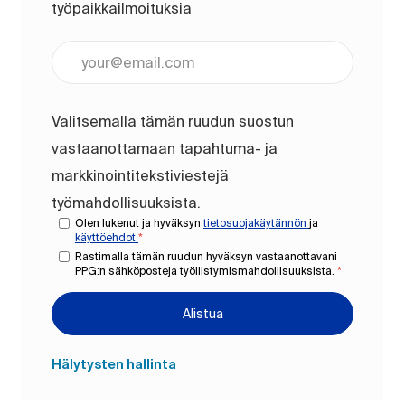
työpaikkailmoituksia
Anna sähköpostiosoite (pakollinen)
Valitsemalla tämän ruudun suostun
vastaanottamaan tapahtuma- ja
markkinointitekstiviestejä
työmahdollisuuksista.
Olen lukenut ja hyväksyn
tietosuojakäytännön
ja
käyttöehdot
*
Rastimalla tämän ruudun hyväksyn vastaanottavani
PPG:n sähköposteja työllistymismahdollisuuksista.
*
Alistua
Hälytysten hallinta