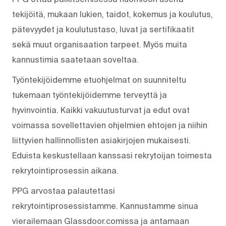
tekijöitä, mukaan lukien, taidot, kokemus ja koulutus,
pätevyydet ja koulutustaso, luvat ja sertifikaatit
sekä muut organisaation tarpeet. Myös muita
kannustimia saatetaan soveltaa.
Työntekijöidemme etuohjelmat on suunniteltu
tukemaan työntekijöidemme terveyttä ja
hyvinvointia. Kaikki vakuutusturvat ja edut ovat
voimassa sovellettavien ohjelmien ehtojen ja niihin
liittyvien hallinnollisten asiakirjojen mukaisesti.
Eduista keskustellaan kanssasi rekrytoijan toimesta
rekrytointiprosessin aikana.
PPG arvostaa palautettasi
rekrytointiprosessistamme. Kannustamme sinua
vierailemaan Glassdoor.comissa ja antamaan