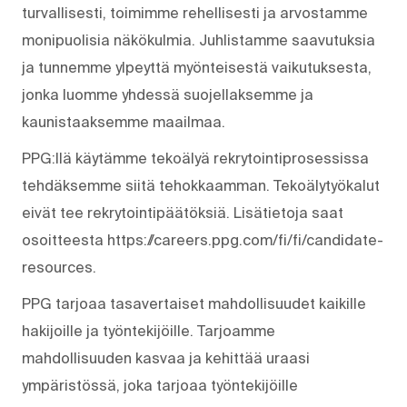
turvallisesti, toimimme rehellisesti ja arvostamme
monipuolisia näkökulmia. Juhlistamme saavutuksia
ja tunnemme ylpeyttä myönteisestä vaikutuksesta,
jonka luomme yhdessä suojellaksemme ja
kaunistaaksemme maailmaa.
PPG:llä käytämme tekoälyä rekrytointiprosessissa
tehdäksemme siitä tehokkaamman. Tekoälytyökalut
eivät tee rekrytointipäätöksiä. Lisätietoja saat
osoitteesta https://careers.ppg.com/fi/fi/candidate-
resources.
PPG tarjoaa tasavertaiset mahdollisuudet kaikille
hakijoille ja työntekijöille. Tarjoamme
mahdollisuuden kasvaa ja kehittää uraasi
ympäristössä, joka tarjoaa työntekijöille