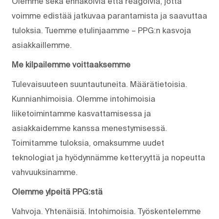
Olemme sekä ennakoivia että reagoivia, jotta
voimme edistää jatkuvaa parantamista ja saavuttaa
tuloksia. Tuemme etulinjaamme – PPG:n kasvoja
asiakkaillemme.
Me kilpailemme voittaaksemme
Tulevaisuuteen suuntautuneita. Määrätietoisia.
Kunnianhimoisia. Olemme intohimoisia
liiketoimintamme kasvattamisessa ja
asiakkaidemme kanssa menestymisessä.
Toimitamme tuloksia, omaksumme uudet
teknologiat ja hyödynnämme ketteryyttä ja nopeutta
vahvuuksinamme.
Olemme ylpeitä PPG:stä
Vahvoja. Yhtenäisiä. Into­himoisia. Työskentelemme