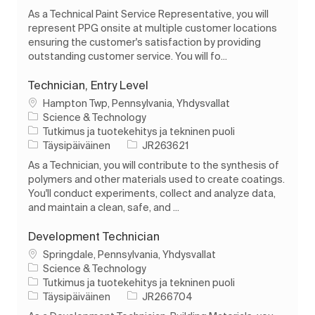
As a Technical Paint Service Representative, you will
represent PPG onsite at multiple customer locations
ensuring the customer's satisfaction by providing
outstanding customer service. You will fo...
Technician, Entry Level
Paikka
Hampton Twp, Pennsylvania, Yhdysvallat
Science & Technology
Luokka
Tutkimus ja tuotekehitys ja tekninen puoli
Työn tyyppi
Työn tunnus
Täysipäiväinen
JR263621
As a Technician, you will contribute to the synthesis of
polymers and other materials used to create coatings.
You'll conduct experiments, collect and analyze data,
and maintain a clean, safe, and ...
Development Technician
Paikka
Springdale, Pennsylvania, Yhdysvallat
Science & Technology
Luokka
Tutkimus ja tuotekehitys ja tekninen puoli
Työn tyyppi
Työn tunnus
Täysipäiväinen
JR266704