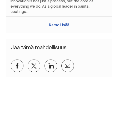
innovation is not just a process, but the core of
everything we do. As a global leader in paints,
coatings...
Katso Lisää
Jaa tämä mahdollisuus
Jaa Facebookin kautta
Jaa Twitterissä
Jaa LinkedInin kautta
Jaa sähköpostitse