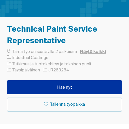
Technical Paint Service
Representative
Tämä työ on saatavilla 2 paikoissa
Näytä kaikki
Industrial Coatings
Luokka
Tutkimus ja tuotekehitys ja tekninen puoli
Työn tyyppi
Työn tunnus
Täysipäiväinen
JR268284
Hae nyt
Tallenna työpaikka