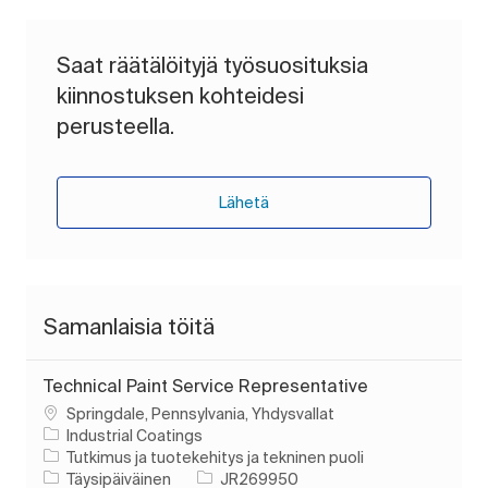
Saat räätälöityjä työsuosituksia
kiinnostuksen kohteidesi
perusteella.
Lähetä
Samanlaisia töitä
Technical Paint Service Representative
Paikka
Springdale, Pennsylvania, Yhdysvallat
Industrial Coatings
Luokka
Tutkimus ja tuotekehitys ja tekninen puoli
Työn tyyppi
Työn tunnus
Täysipäiväinen
JR269950