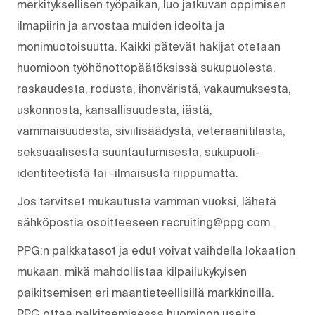
merkityksellisen työpaikan, luo jatkuvan oppimisen
ilmapiirin ja arvostaa muiden ideoita ja
monimuotoisuutta. Kaikki pätevät hakijat otetaan
huomioon työhönottopäätöksissä sukupuolesta,
raskaudesta, rodusta, ihonväristä, vakaumuksesta,
uskonnosta, kansallisuudesta, iästä,
vammaisuudesta, siviilisäädystä, veteraanitilasta,
seksuaalisesta suuntautumisesta, sukupuoli-
identiteetistä tai -ilmaisusta riippumatta.
Jos tarvitset mukautusta vamman vuoksi, lähetä
sähköpostia osoitteeseen recruiting@ppg.com.
PPG:n palkkatasot ja edut voivat vaihdella lokaation
mukaan, mikä mahdollistaa kilpailukykyisen
palkitsemisen eri maantieteellisillä markkinoilla.
PPG ottaa palkitsemisessa huomioon useita