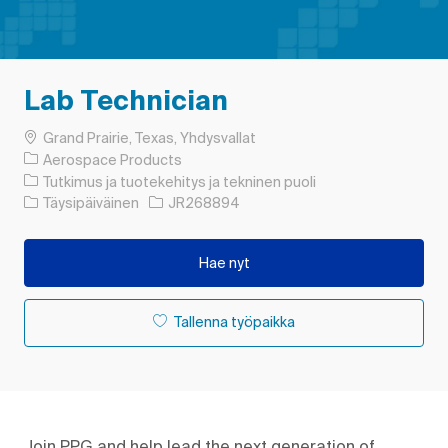
Lab Technician
Paikka
Grand Prairie, Texas, Yhdysvallat
Aerospace Products
Luokka
Tutkimus ja tuotekehitys ja tekninen puoli
Työn tyyppi
Työn tunnus
Täysipäiväinen
JR268894
Hae nyt
Tallenna työpaikka
Join PPG and help lead the next generation of