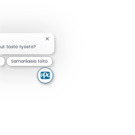
Sulje chatbot-ilmoitus
nut tästä työstä?
t
Samanlaisia töitä