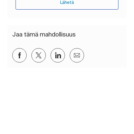
Lähetä
Jaa tämä mahdollisuus
Jaa Facebookin kautta
Jaa Twitterissä
Jaa LinkedInin kautta
Jaa sähköpostitse