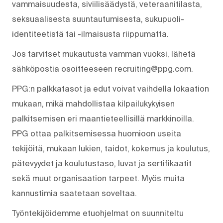
vammaisuudesta, siviilisäädystä, veteraanitilasta,
seksuaalisesta suuntautumisesta, sukupuoli-
identiteetistä tai -ilmaisusta riippumatta.
Jos tarvitset mukautusta vamman vuoksi, lähetä
sähköpostia osoitteeseen recruiting@ppg.com.
PPG:n palkkatasot ja edut voivat vaihdella lokaation
mukaan, mikä mahdollistaa kilpailukykyisen
palkitsemisen eri maantieteellisillä markkinoilla.
PPG ottaa palkitsemisessa huomioon useita
tekijöitä, mukaan lukien, taidot, kokemus ja koulutus,
pätevyydet ja koulutustaso, luvat ja sertifikaatit
sekä muut organisaation tarpeet. Myös muita
kannustimia saatetaan soveltaa.
Työntekijöidemme etuohjelmat on suunniteltu