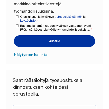
markkinointitekstiviestejä
työmahdollisuuksista.
Olen lukenut ja hyväksyn
tietosuojakäytännön
ja
käyttöehdot
*
Rastimalla tämän ruudun hyväksyn vastaanottavani
PPG:n sähköposteja työllistymismahdollisuuksista.
*
Alistua
Hälytysten hallinta
Saat räätälöityjä työsuosituksia
kiinnostuksen kohteidesi
perusteella.