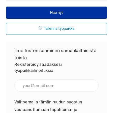
Hae nyt
Tallenna työpaikka
Ilmoitusten saaminen samankaltaisista
töistä
Rekisteröidy saadaksesi
työpaikkailmoituksia
Anna sähköpostiosoite (pakollinen)
Valitsemalla tämän ruudun suostun
vastaanottamaan tapahtuma- ja