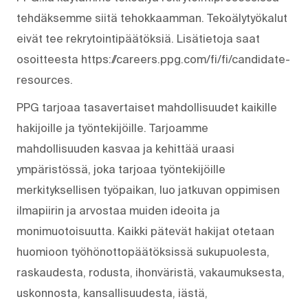
tehdäksemme siitä tehokkaamman. Tekoälytyökalut
eivät tee rekrytointipäätöksiä. Lisätietoja saat
osoitteesta https://careers.ppg.com/fi/fi/candidate-
resources.
PPG tarjoaa tasavertaiset mahdollisuudet kaikille
hakijoille ja työntekijöille. Tarjoamme
mahdollisuuden kasvaa ja kehittää uraasi
ympäristössä, joka tarjoaa työntekijöille
merkityksellisen työpaikan, luo jatkuvan oppimisen
ilmapiirin ja arvostaa muiden ideoita ja
monimuotoisuutta. Kaikki pätevät hakijat otetaan
huomioon työhönottopäätöksissä sukupuolesta,
raskaudesta, rodusta, ihonväristä, vakaumuksesta,
uskonnosta, kansallisuudesta, iästä,