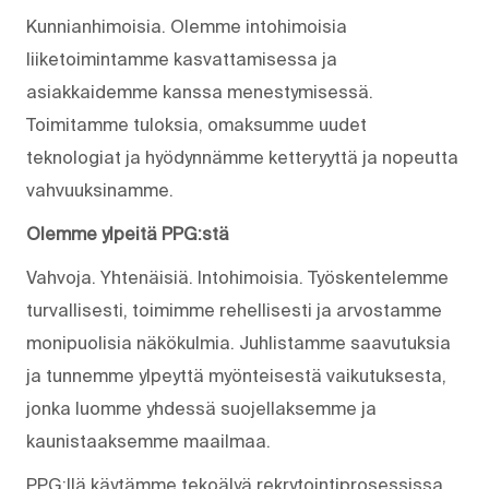
Kunnianhimoisia. Olemme intohimoisia
liiketoimintamme kasvattamisessa ja
asiakkaidemme kanssa menestymisessä.
Toimitamme tuloksia, omaksumme uudet
teknologiat ja hyödynnämme ketteryyttä ja nopeutta
vahvuuksinamme.
Olemme ylpeitä PPG:stä
Vahvoja. Yhtenäisiä. Into­himoisia. Työskentelemme
turvallisesti, toimimme rehellisesti ja arvostamme
monipuolisia näkökulmia. Juhlistamme saavutuksia
ja tunnemme ylpeyttä myönteisestä vaikutuksesta,
jonka luomme yhdessä suojellaksemme ja
kaunistaaksemme maailmaa.
PPG:llä käytämme tekoälyä rekrytointiprosessissa