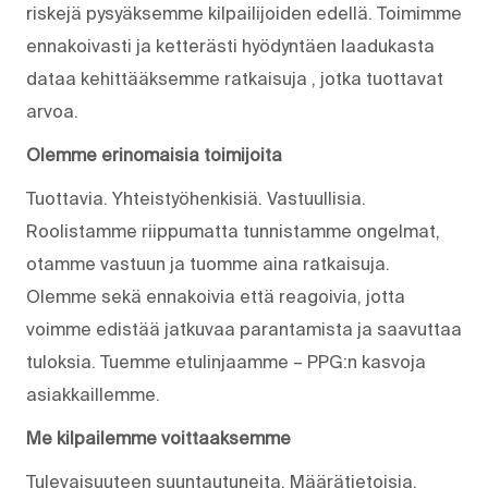
riskejä pysyäksemme kilpailijoiden edellä. Toimimme
ennakoivasti ja ketterästi hyödyntäen laadukasta
dataa kehittääksemme ratkaisuja , jotka tuottavat
arvoa.
Olemme erinomaisia toimijoita
Tuottavia. Yhteistyöhenkisiä. Vastuullisia.
Roolistamme riippumatta tunnistamme ongelmat,
otamme vastuun ja tuomme aina ratkaisuja.
Olemme sekä ennakoivia että reagoivia, jotta
voimme edistää jatkuvaa parantamista ja saavuttaa
tuloksia. Tuemme etulinjaamme – PPG:n kasvoja
asiakkaillemme.
Me kilpailemme voittaaksemme
Tulevaisuuteen suuntautuneita. Määrätietoisia.