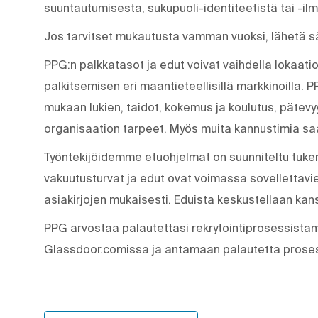
suuntautumisesta, sukupuoli-identiteetistä tai -il
Jos tarvitset mukautusta vamman vuoksi, lähetä 
PPG:n palkkatasot ja edut voivat vaihdella lokaati
palkitsemisen eri maantieteellisillä markkinoilla.
mukaan lukien, taidot, kokemus ja koulutus, pätevyy
organisaation tarpeet. Myös muita kannustimia sa
Työntekijöidemme etuohjelmat on suunniteltu tukem
vakuutusturvat ja edut ovat voimassa sovellettavien 
asiakirjojen mukaisesti. Eduista keskustellaan kans
PPG arvostaa palautettasi rekrytointiprosessist
Glassdoor.comissa ja antamaan palautetta proses