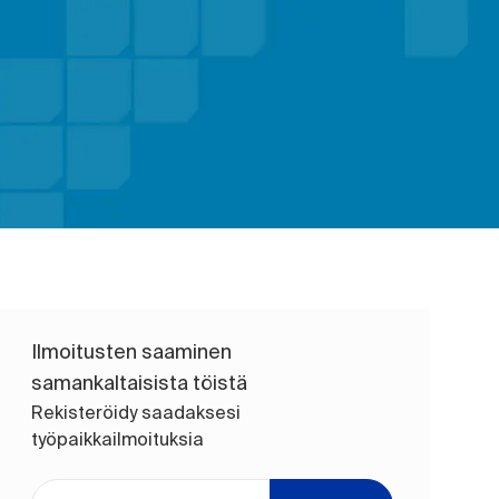
Ilmoitusten saaminen
samankaltaisista töistä
Rekisteröidy saadaksesi
työpaikkailmoituksia
Anna sähköpostiosoite (pakollinen)