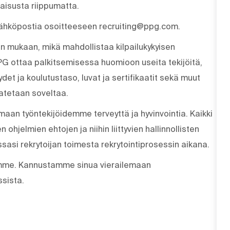
maisusta riippumatta.
sähköpostia osoitteeseen recruiting@ppg.com.
on mukaan, mikä mahdollistaa kilpailukykyisen
 PPG ottaa palkitsemisessa huomioon useita tekijöitä,
det ja koulutustaso, luvat ja sertifikaatit sekä muut
atetaan soveltaa.
aan työntekijöidemme terveyttä ja hyvinvointia. Kaikki
ohjelmien ehtojen ja niihin liittyvien hallinnollisten
sasi rekrytoijan toimesta rekrytointiprosessin aikana.
amme. Kannustamme sinua vierailemaan
sista.