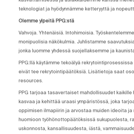
teknologiat ja hyödynnämme ketteryyttä ja nopeu
Olemme ylpeitä PPG:stä
Vahvoja. Yhtenäisiä. Into­himoisia. Työskentelemme
monipuolisia näkökulmia. Juhlistamme saavutuksia
jonka luomme yhdessä suojellaksemme ja kauni
PPG:llä käytämme tekoälyä rekrytointiprosessiss
eivät tee rekrytointipäätöksiä. Lisätietoja saat os
resources.
PPG tarjoaa tasavertaiset mahdollisuudet kaikille h
kasvaa ja kehittää uraasi ympäristössä, joka tarjoa
oppimisen ilmapiirin ja arvostaa muiden ideoita ja
huomioon työhönottopäätöksissä sukupuolesta, ra
uskonnosta, kansallisuudesta, iästä, vammaisuudest