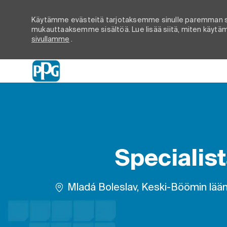
Käytämme evästeitä tarjotaksemme sinulle paremman s
mukauttaaksemme sisältöä. Lue lisää siitä, miten käytämm
sivullamme
.
-
Specialis
Paikka
Mladá Boleslav, Keski-Böömin lääni