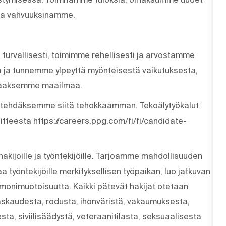
tta vahvuuksinamme.
 turvallisesti, toimimme rehellisesti ja arvostamme
 ja tunnemme ylpeyttä myönteisestä vaikutuksesta,
staaksemme maailmaa.
a tehdäksemme siitä tehokkaamman. Tekoälytyökalut
oitteesta https://careers.ppg.com/fi/fi/candidate-
akijoille ja työntekijöille. Tarjoamme mahdollisuuden
a työntekijöille merkityksellisen työpaikan, luo jatkuvan
 monimuotoisuutta. Kaikki pätevät hakijat otetaan
skaudesta, rodusta, ihonväristä, vakaumuksesta,
a, siviilisäädystä, veteraanitilasta, seksuaalisesta