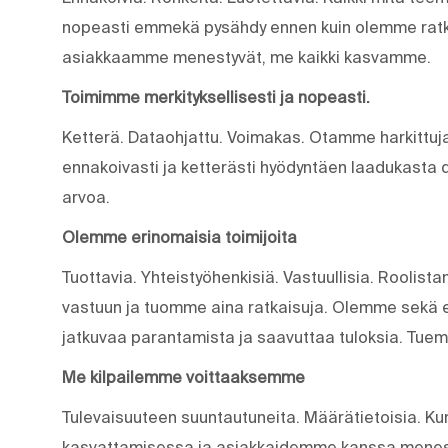
nopeasti emmekä pysähdy ennen kuin olemme ratk
asiakkaamme menestyvät, me kaikki kasvamme.
Toimimme merkityksellisesti ja nopeasti.
Ketterä. Dataohjattu. Voimakas. Otamme harkittuja
ennakoivasti ja ketterästi hyödyntäen laadukasta 
arvoa.
Olemme erinomaisia toimijoita
Tuottavia. Yhteistyöhenkisiä. Vastuullisia. Rool
vastuun ja tuomme aina ratkaisuja. Olemme sekä e
jatkuvaa parantamista ja saavuttaa tuloksia. Tue
Me kilpailemme voittaaksemme
Tulevaisuuteen suuntautuneita. Määrätietoisia. K
kasvattamisessa ja asiakkaidemme kanssa menes