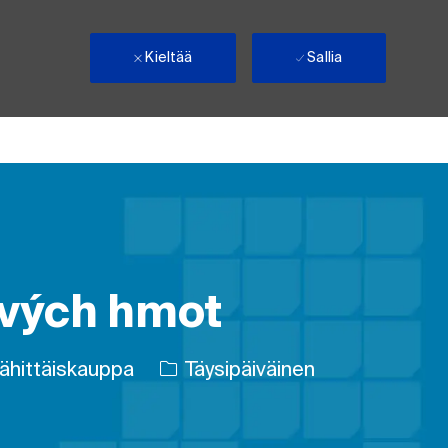
Kieltää
Sallia
ových hmot
Työn tyyppi
vähittäiskauppa
Täysipäiväinen