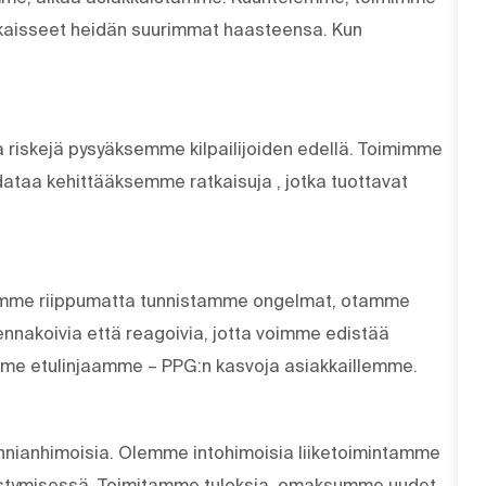
aisseet heidän suurimmat haasteensa. Kun
 riskejä pysyäksemme kilpailijoiden edellä. Toimimme
dataa kehittääksemme ratkaisuja , jotka tuottavat
istamme riippumatta tunnistamme ongelmat, otamme
nnakoivia että reagoivia, jotta voimme edistää
mme etulinjaamme – PPG:n kasvoja asiakkaillemme.
unnianhimoisia. Olemme intohimoisia liiketoimintamme
tymisessä. Toimitamme tuloksia, omaksumme uudet