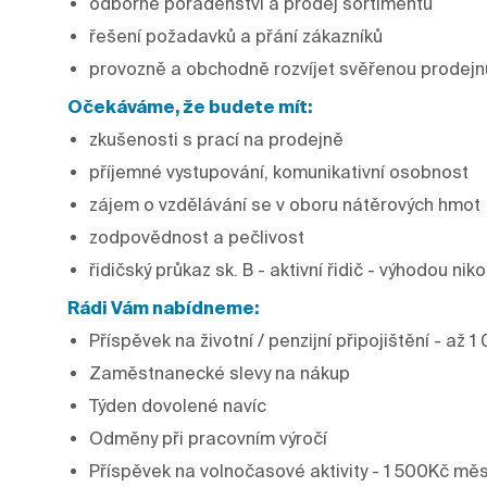
odborné poradenství a prodej sortimentu
řešení požadavků a přání zákazníků
provozně a obchodně rozvíjet svěřenou prodejn
Očekáváme, že budete mít:
zkušenosti s prací na prodejně
příjemné vystupování, komunikativní osobnost
zájem o vzdělávání se v oboru nátěrových hmot
zodpovědnost a pečlivost
řidičský průkaz sk. B - aktivní řidič - výhodou ni
Rádi Vám nabídneme:
Příspěvek na životní / penzijní připojištění - až
Zaměstnanecké slevy na nákup
Týden dovolené navíc
Odměny při pracovním výročí
Příspěvek na volnočasové aktivity - 1 500Kč mě