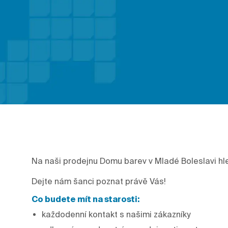
Na naši prodejnu Domu barev v Mladé Boleslavi hl
Dejte nám šanci poznat právě Vás!
Co budete mít na starosti:
každodenní kontakt s našimi zákazníky