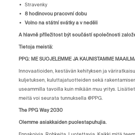
Stravenky
8 hodinovou pracovní dobu
Volno na státní svátky a v neděli
A hlavně příležitost být součástí společnosti zalo
Tietoja meistä:
PPG: ME SUOJELEMME JA KAUNISTAMME MAAIL
Innovaatioiden, kestävän kehityksen ja väriratkais
kuljetuksen, kuluttajatuotteiden sekä rakentamis
useammilla tavoilla kuin mikään muu yritys. Lisäti
meitä voi seurata tunnuksella @PPG.
The PPG Way 2030
Olemme asiakkaiden puolestapuhujia.
Ennakoivia. Rohkeita. Luotettavia. Kaikki mitä t