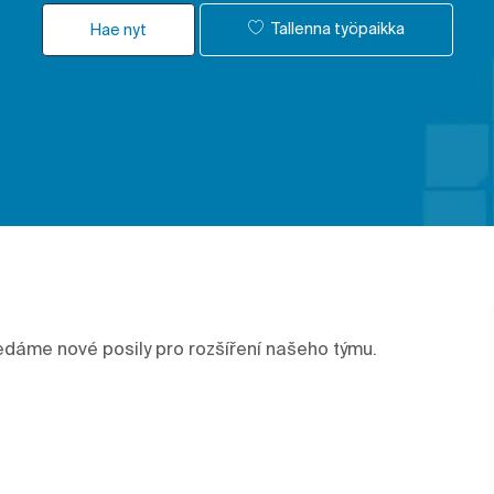
Tallenna työpaikka
Hae nyt
edáme nové posily pro rozšíření našeho týmu.