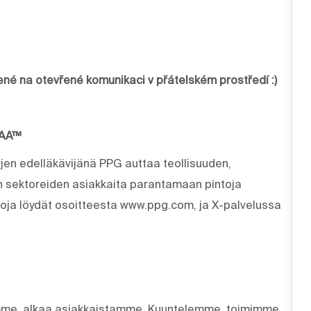
žené na otevřené komunikaci v přátelském prostředí :)
MAA™
ujen edelläkävijänä PPG auttaa teollisuuden,
en sektoreiden asiakkaita parantamaan pintoja
etoja löydät osoitteesta www.ppg.com, ja X-palvelussa
eemme, alkaa asiakkaistamme. Kuuntelemme, toimimme