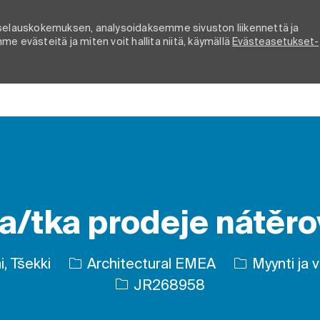
elauskokemuksen, analysoidaksemme sivuston liikennettä ja
e evästeitä ja miten voit hallita niitä, käymällä
Evästeasetukset-
Skip to main content
ta/tka prodeje nátěr
Luokka
, Tšekki
Architectural EMEA
Myynti ja 
Työn tunnus
JR268958