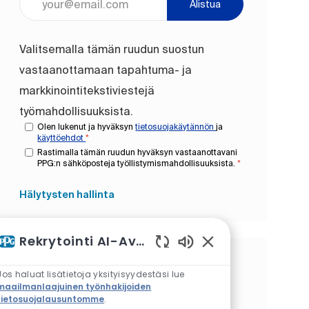
Alistua
Valitsemalla tämän ruudun suostun
vastaanottamaan tapahtuma- ja
markkinointitekstiviestejä
työmahdollisuuksista.
Olen lukenut ja hyväksyn
tietosuojakäytännön
ja
käyttöehdot
*
Rastimalla tämän ruudun hyväksyn vastaanottavani
PPG:n sähköposteja työllistymismahdollisuuksista.
*
Hälytysten hallinta
Rekrytointi AI-Avustaja
Käytössä olevat ch
Saat räätälöityjä työsuosituksia
Jos haluat lisätietoja yksityisyydestäsi lue
kiinnostuksen kohteidesi
maailmanlaajuinen työnhakijoiden
tietosuojalausuntomme
.
perusteella.