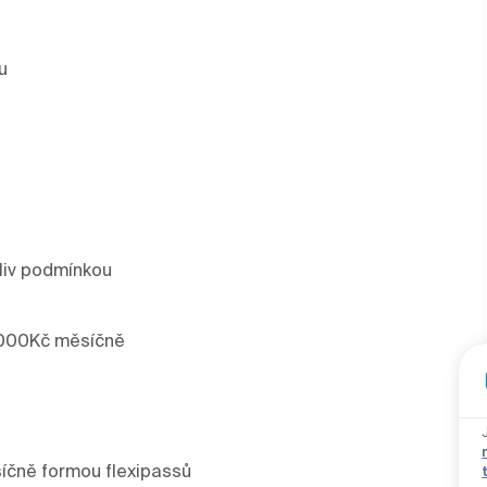
u
koliv podmínkou
 1 000Kč měsíčně
síčně formou flexipassů