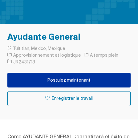
Ayudante General
Emplacement
Tultitlan, Mexico, Mexique
Catégorie
Type d’emploi
Approvisionnement et logistique
À temps plein
ID de l’emploi
JR2431718
Postulez maintenant
Enregistrer le travail
Como AYUDANTE GENERAL, ¡garantizará el éxito de