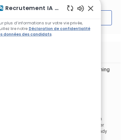
Recrutement IA Assistant
Sons de chatbot acti
Démarrer
ur plus d’informations sur votre vie privée,
uillez lire notre
Déclaration de confidentialité
s données des candidats
.
Emplois similaires
Aerospace Materials - Production Training
Coordinator
Emplacement
Shelby, Caroline du Nord, États-Unis
d'Amérique
Aerospace Products
Catégorie
Type d’emploi
Commerce et vente
À temps plein
ID de l’emploi
JR266268
Aerospace Materials - Production Training
Coordinator. Shelby, NC. Are you a Production
Operator or Production/Manufacturing Trainer
who is passionate about what you do and ready
to take the next s...