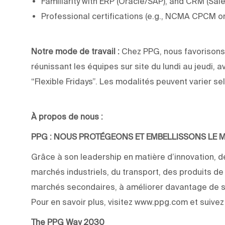
Familiarity with ERP (Oracle/SAP), and CRM (Sal
Professional certifications (e.g., NCMA CPCM o
Notre mode de travail :
Chez PPG, nous favorisons 
réunissant les équipes sur site du lundi au jeudi, a
“Flexible Fridays”. Les modalités peuvent varier sel
À propos de nous :
PPG : NOUS PROTÉGEONS ET EMBELLISSONS LE
Grâce à son leadership en matière d’innovation, de
marchés industriels, du transport, des produits d
marchés secondaires, à améliorer davantage de su
Pour en savoir plus, visitez www.ppg.com et suive
The PPG Way 2030