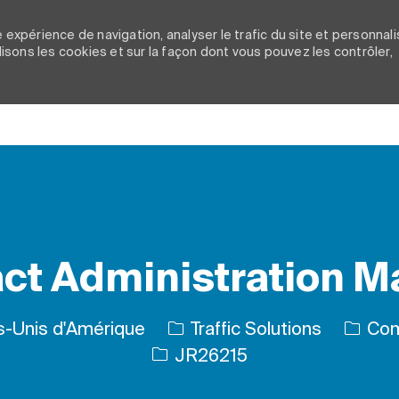
 expérience de navigation, analyser le trafic du site et personnali
ilisons les cookies et sur la façon dont vous pouvez les contrôler,
Skip to main content
ct Administration 
Catégo
s-Unis d'Amérique
Traffic Solutions
Com
ID de l’emploi
JR26215