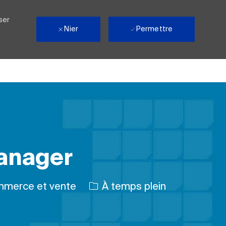
ser
Nier
Permettre
Manager
rie
Type d’emploi
merce et vente
À temps plein