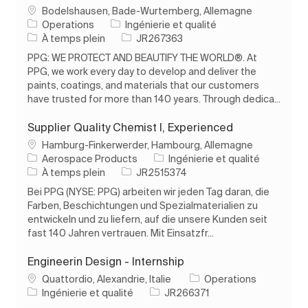
Emplacement
Bodelshausen, Bade-Wurtemberg, Allemagne
Catégorie
Operations
Ingénierie et qualité
Type d’emploi
ID de l’emploi
À temps plein
JR267363
PPG: WE PROTECT AND BEAUTIFY THE WORLD®. At
PPG, we work every day to develop and deliver the
paints, coatings, and materials that our customers
have trusted for more than 140 years. Through dedica...
Supplier Quality Chemist I, Experienced
Emplacement
Hamburg-Finkerwerder, Hambourg, Allemagne
Catégorie
Aerospace Products
Ingénierie et qualité
Type d’emploi
ID de l’emploi
À temps plein
JR2515374
Bei PPG (NYSE: PPG) arbeiten wir jeden Tag daran, die
Farben, Beschichtungen und Spezialmaterialien zu
entwickeln und zu liefern, auf die unsere Kunden seit
fast 140 Jahren vertrauen. Mit Einsatzfr...
Engineerin Design - Internship
Emplacement
Quattordio, Alexandrie, Italie
Operations
Catégorie
ID de l’emploi
Ingénierie et qualité
JR266371