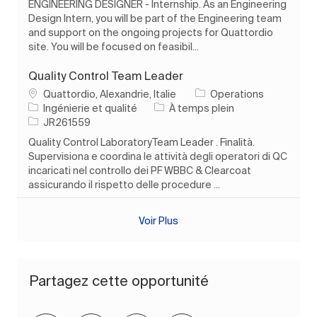
ENGINEERING DESIGNER - Internship. As an Engineering
Design Intern, you will be part of the Engineering team
and support on the ongoing projects for Quattordio
site. You will be focused on feasibil...
Quality Control Team Leader
Emplacement
Quattordio, Alexandrie, Italie
Operations
Catégorie
Type d’emploi
Ingénierie et qualité
À temps plein
ID de l’emploi
JR261559
Quality Control LaboratoryTeam Leader . Finalità.
Supervisiona e coordina le attività degli operatori di QC
incaricati nel controllo dei PF WBBC & Clearcoat
assicurando il rispetto delle procedure ...
Voir Plus
Partagez cette opportunité