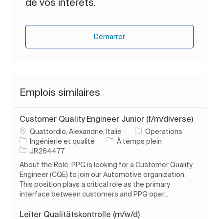
de vos intérêts.
Démarrer
Emplois similaires
Customer Quality Engineer Junior (f/m/diverse)
Emplacement
Quattordio, Alexandrie, Italie
Operations
Catégorie
Type d’emploi
Ingénierie et qualité
À temps plein
ID de l’emploi
JR264477
About the Role. PPG is looking for a Customer Quality
Engineer (CQE) to join our Automotive organization.
This position plays a critical role as the primary
interface between customers and PPG oper...
Leiter Qualitätskontrolle (m/w/d)