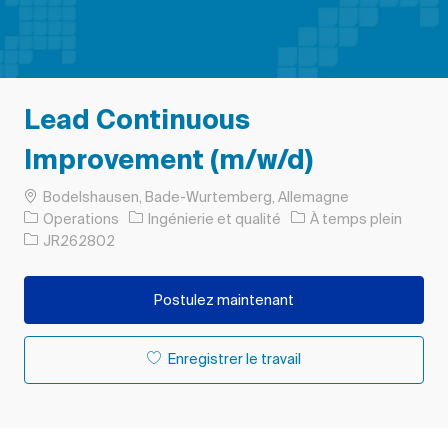
Lead Continuous
Improvement (m/w/d)
Emplacement
Bodelshausen, Bade-Wurtemberg, Allemagne
Catégorie
Type d’emploi
Operations
Ingénierie et qualité
À temps plein
ID de l’emploi
JR262802
Postulez maintenant
Enregistrer le travail