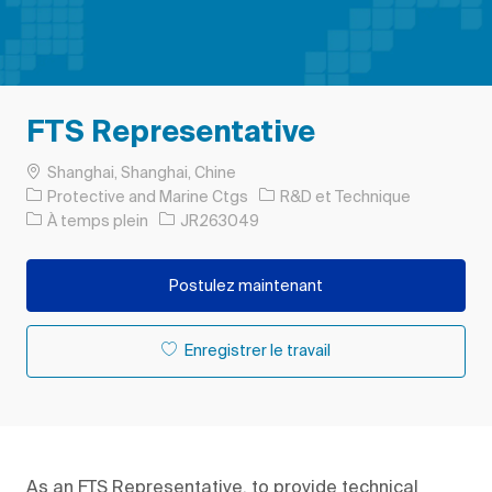
FTS Representative
Emplacement
Shanghai, Shanghai, Chine
Catégorie
Protective and Marine Ctgs
R&D et Technique
Type d’emploi
ID de l’emploi
À temps plein
JR263049
Postulez maintenant
Enregistrer le travail
As an FTS Representative, to provide technical