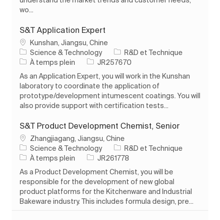
wo...
S&T Application Expert
Emplacement
Kunshan, Jiangsu, Chine
Catégorie
Science & Technology
R&D et Technique
Type d’emploi
ID de l’emploi
À temps plein
JR257670
As an Application Expert, you will work in the Kunshan
laboratory to coordinate the application of
prototype/development intumescent coatings. You will
also provide support with certification tests...
S&T Product Development Chemist, Senior
Emplacement
Zhangjiagang, Jiangsu, Chine
Catégorie
Science & Technology
R&D et Technique
Type d’emploi
ID de l’emploi
À temps plein
JR261778
As a Product Development Chemist, you will be
responsible for the development of new global
product platforms for the Kitchenware and Industrial
Bakeware industry. This includes formula design, pre...