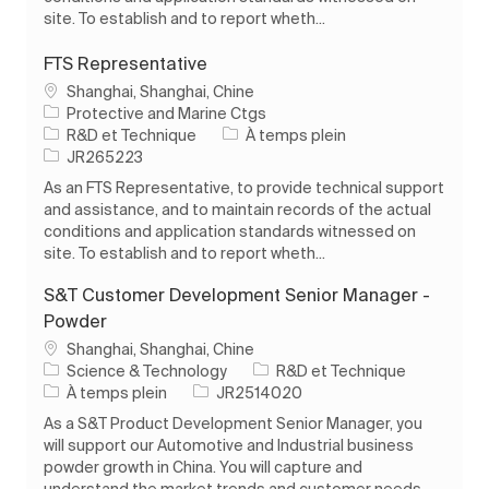
site. To establish and to report wheth...
FTS Representative
Emplacement
Shanghai, Shanghai, Chine
Protective and Marine Ctgs
Catégorie
Type d’emploi
R&D et Technique
À temps plein
ID de l’emploi
JR265223
As an FTS Representative, to provide technical support
and assistance, and to maintain records of the actual
conditions and application standards witnessed on
site. To establish and to report wheth...
S&T Customer Development Senior Manager -
Powder
Emplacement
Shanghai, Shanghai, Chine
Catégorie
Science & Technology
R&D et Technique
Type d’emploi
ID de l’emploi
À temps plein
JR2514020
As a S&T Product Development Senior Manager, you
will support our Automotive and Industrial business
powder growth in China. You will capture and
understand the market trends and customer needs,