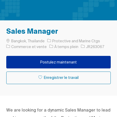
Sales Manager
Emplacement
Bangkok, Thaïlande
Protective and Marine Ctgs
Catégorie
Type d’emploi
ID de l’emploi
Commerce et vente
À temps plein
JR263067
Postulez maintenant
Enregistrer le travail
We are looking for a dynamic Sales Manager to lead