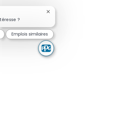
Fermer la notification du chatbot
téresse ?
Emplois similaires