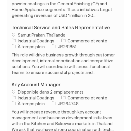
powder coatings in the General Finishing (GF) and
Home Appliance segments. These initiatives target
generating revenues of USD 1 million in 20...
Technical Service and Sales Representative
Emplacement
Samut Prakan, Thaïlande
Catégorie
Industrial Coatings
Commerce et vente
Type d’emploi
ID de l’emploi
À temps plein
JR261851
This role will drive business growth through customer
development, internal coordination and competitive
solutions. You will coordinate with cross‑functional
teams to ensure successful projects and...
Key Account Manager
Disponible dans 2 emplacements
Catégorie
Industrial Coatings
Commerce et vente
Type d’emploi
ID de l’emploi
À temps plein
JR264748
You will increase revenue through key account
management and business development initiatives
within the Kitchen and Bakeware markets in Thailand.
We ask that you have strong coordination with tech...