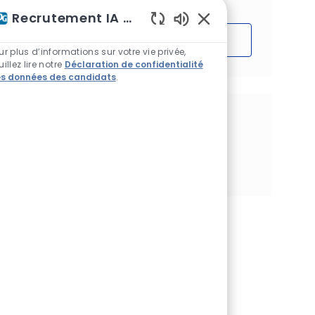
Recrutement IA Assistant
Sons de chatbot acti
Démarrer
ur plus d’informations sur votre vie privée,
uillez lire notre
Déclaration de confidentialité
s données des candidats
.
Partagez cette opportunité
Partager via Facebook
Partager via twitter
Partager via LinkedIn
Partager par e-mail