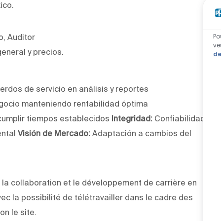
ico.
Po
o, Auditor
ve
eneral y precios.
de
rdos de servicio en análisis y reportes
egocio manteniendo rentabilidad óptima
cumplir tiempos establecidos
Integridad:
Confiabilidad
ental
Visión de Mercado:
Adaptación a cambios del
la collaboration et le développement de carrière en
vec la possibilité de télétravailler dans le cadre des
on le site.