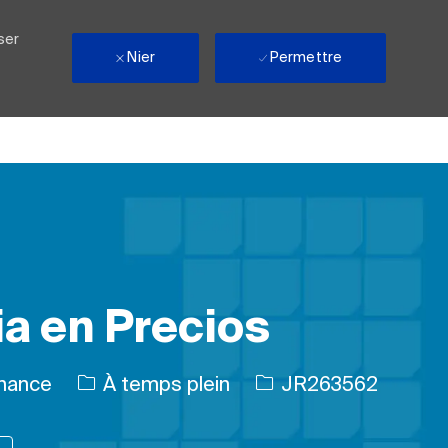
ser
Nier
Permettre
ia en Precios
Type d’emploi
ID de l’emploi
inance
À temps plein
JR263562