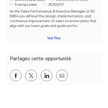
Type d’emploi
ID de l’emploi
À temps plein
JR265017
As the Sales Performance & Incentive Manager of AC
EMEA you will lead the design, implementation, and
continuous improvement of sales incentive plans that
align with our team goals and guide perfor...
Voir Plus
Partagez cette opportunité
Partager via Facebook
Partager via twitter
Partager via LinkedIn
Partager par e-mail