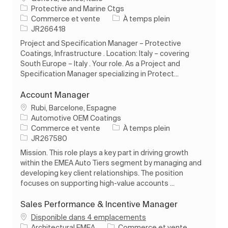
Protective and Marine Ctgs
Catégorie
Type d’emploi
Commerce et vente
À temps plein
ID de l’emploi
JR266418
Project and Specification Manager – Protective
Coatings, Infrastructure . Location: Italy – covering
South Europe – Italy . Your role. As a Project and
Specification Manager specializing in Protect...
Account Manager
Emplacement
Rubi, Barcelone, Espagne
Automotive OEM Coatings
Catégorie
Type d’emploi
Commerce et vente
À temps plein
ID de l’emploi
JR267580
Mission. This role plays a key part in driving growth
within the EMEA Auto Tiers segment by managing and
developing key client relationships. The position
focuses on supporting high-value accounts ...
Sales Performance & Incentive Manager
Disponible dans 4 emplacements
Catégorie
Architectural EMEA
Commerce et vente