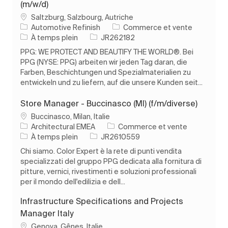
(m/w/d)
Emplacement
Saltzburg, Salzbourg, Autriche
Catégorie
Automotive Refinish
Commerce et vente
Type d’emploi
ID de l’emploi
À temps plein
JR262182
PPG: WE PROTECT AND BEAUTIFY THE WORLD®. Bei
PPG (NYSE: PPG) arbeiten wir jeden Tag daran, die
Farben, Beschichtungen und Spezialmaterialien zu
entwickeln und zu liefern, auf die unsere Kunden seit...
Store Manager - Buccinasco (MI) (f/m/diverse)
Emplacement
Buccinasco, Milan, Italie
Catégorie
Architectural EMEA
Commerce et vente
Type d’emploi
ID de l’emploi
À temps plein
JR2610559
Chi siamo. Color Expert è la rete di punti vendita
specializzati del gruppo PPG dedicata alla fornitura di
pitture, vernici, rivestimenti e soluzioni professionali
per il mondo dell'edilizia e dell...
Infrastructure Specifications and Projects
Manager Italy
Emplacement
Genova, Gênes, Italie