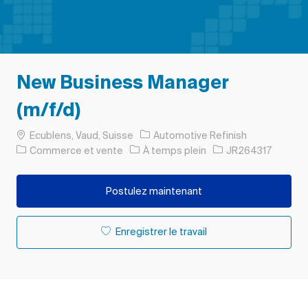
New Business Manager
(m/f/d)
Emplacement
Ecublens, Vaud, Suisse
Automotive Refinish
Catégorie
Type d’emploi
ID de l’emploi
Commerce et vente
À temps plein
JR264317
Postulez maintenant
Enregistrer le travail