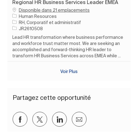
Regional HR Business Services Leader EMEA
Disponible dans 21 emplacements
Human Resources
Catégorie
RH, Corporatif et administratif
ID de l’emploi
JR2610508
Lead HR transformation where business performance
and workforce trust matter most. We are seeking an
accomplished and forward-thinking HR leader to
transform HR Business Services across EMEA while ...
Voir Plus
Partagez cette opportunité
Partager via Facebook
Partager via twitter
Partager via LinkedIn
Partager par e-mail