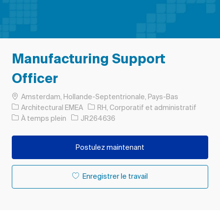
Manufacturing Support
Officer
Emplacement
Amsterdam, Hollande-Septentrionale, Pays-Bas
Catégorie
Architectural EMEA
RH, Corporatif et administratif
Type d’emploi
ID de l’emploi
À temps plein
JR264636
Postulez maintenant
Enregistrer le travail