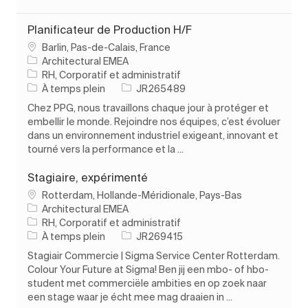
Planificateur de Production H/F
Emplacement
Barlin, Pas-de-Calais, France
Architectural EMEA
Catégorie
RH, Corporatif et administratif
Type d’emploi
ID de l’emploi
À temps plein
JR265489
Chez PPG, nous travaillons chaque jour à protéger et
embellir le monde. Rejoindre nos équipes, c’est évoluer
dans un environnement industriel exigeant, innovant et
tourné vers la performance et la ...
Stagiaire, expérimenté
Emplacement
Rotterdam, Hollande-Méridionale, Pays-Bas
Architectural EMEA
Catégorie
RH, Corporatif et administratif
Type d’emploi
ID de l’emploi
À temps plein
JR269415
Stagiair Commercie | Sigma Service Center Rotterdam.
Colour Your Future at Sigma! Ben jij een mbo- of hbo-
student met commerciële ambities en op zoek naar
een stage waar je écht mee mag draaien in ...