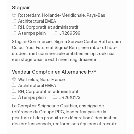
Stagiair
Emplacement
Rotterdam, Hollande-Méridionale, Pays-Bas
Architectural EMEA
Catégorie
RH, Corporatif et administratif
Type d’emploi
ID de l’emploi
À temps plein
JR269599
Stagiair Commercie | Sigma Service Center Rotterdam.
Colour Your Future at Sigma! Ben jij een mbo- of hbo-
student met commerciële ambities en op zoek naar
een stage waar je écht mee mag draaien in ...
Vendeur Comptoir en Alternance H/F
Emplacement
Wattrelos, Nord, France
Architectural EMEA
Catégorie
RH, Corporatif et administratif
Type d’emploi
ID de l’emploi
À temps plein
JR2610173
Le Comptoir Seigneurie Gauthier, enseigne de
référence du Groupe PPG, leader français de la
peinture et des produits de décoration à destination
des professionnels, renforce ses équipes et recrute ...