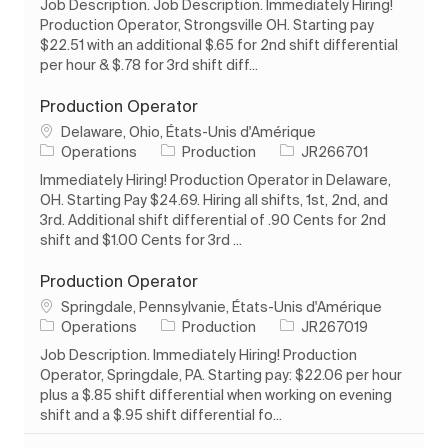
Job Description. Job Description. Immediately Hiring!
Production Operator, Strongsville OH. Starting pay
$22.51 with an additional $.65 for 2nd shift differential
per hour & $.78 for 3rd shift diff...
Production Operator
Emplacement
Delaware, Ohio, États-Unis d'Amérique
Catégorie
ID de l’emploi
Operations
Production
JR266701
Immediately Hiring! Production Operator in Delaware,
OH. Starting Pay $24.69. Hiring all shifts, 1st, 2nd, and
3rd. Additional shift differential of .90 Cents for 2nd
shift and $1.00 Cents for 3rd ...
Production Operator
Emplacement
Springdale, Pennsylvanie, États-Unis d'Amérique
Catégorie
ID de l’emploi
Operations
Production
JR267019
Job Description. Immediately Hiring! Production
Operator, Springdale, PA. Starting pay: $22.06 per hour
plus a $.85 shift differential when working on evening
shift and a $.95 shift differential fo...