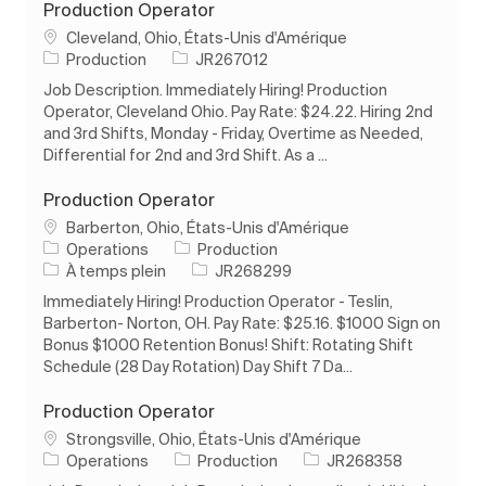
Production Operator
Emplacement
Cleveland, Ohio, États-Unis d'Amérique
Catégorie
ID de l’emploi
Production
JR267012
Job Description. Immediately Hiring! Production
Operator, Cleveland Ohio. Pay Rate: $24.22. Hiring 2nd
and 3rd Shifts, Monday - Friday, Overtime as Needed,
Differential for 2nd and 3rd Shift. As a ...
Production Operator
Emplacement
Barberton, Ohio, États-Unis d'Amérique
Catégorie
Operations
Production
Type d’emploi
ID de l’emploi
À temps plein
JR268299
Immediately Hiring! Production Operator - Teslin,
Barberton- Norton, OH. Pay Rate: $25.16. $1000 Sign on
Bonus $1000 Retention Bonus! Shift: Rotating Shift
Schedule (28 Day Rotation) Day Shift 7 Da...
Production Operator
Emplacement
Strongsville, Ohio, États-Unis d'Amérique
Catégorie
ID de l’emploi
Operations
Production
JR268358