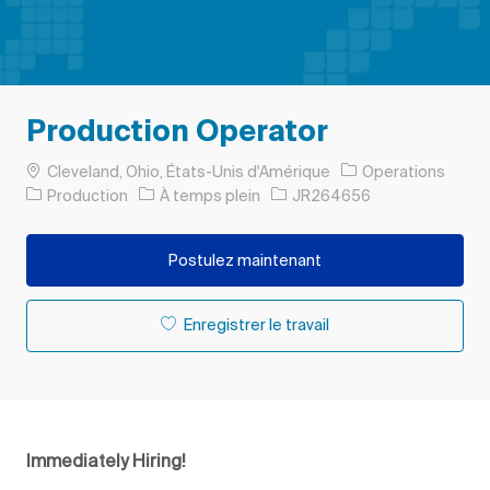
Production Operator
Emplacement
Cleveland, Ohio, États-Unis d'Amérique
Operations
Catégorie
Type d’emploi
ID de l’emploi
Production
À temps plein
JR264656
Postulez maintenant
Enregistrer le travail
Immediately Hiring!