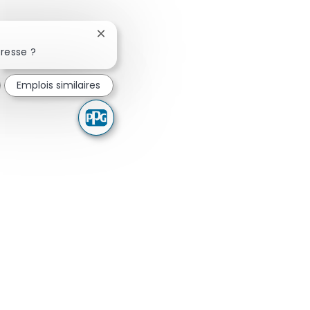
Fermer la notification du chatbot
resse ?
Emplois similaires