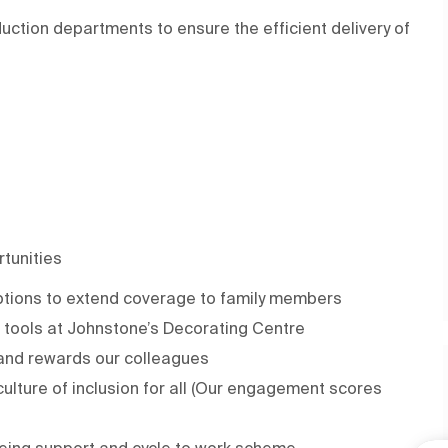
oduction departments to ensure the efficient delivery of
rtunities
ptions to extend coverage to family members
 tools at Johnstone’s Decorating Centre
and rewards our colleagues
ulture of inclusion for all (Our engagement scores
eing support and cycle to work scheme