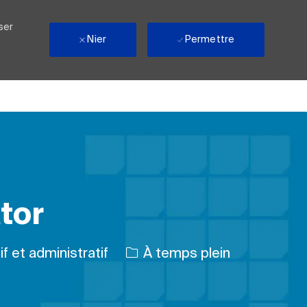
ser
Nier
Permettre
tor
Type d’emploi
f et administratif
À temps plein