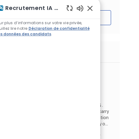
Recrutement IA Assistant
Sons de chatbot acti
Démarrer
ur plus d’informations sur votre vie privée,
uillez lire notre
Déclaration de confidentialité
s données des candidats
.
Emplois similaires
Operational Administrator
Emplacement
Batley, Yorkshire de l'Ouest, Royaume-Uni
Architectural EMEA
Catégorie
RH, Corporatif et administratif
Type d’emploi
ID de l’emploi
À temps plein
JR264934
Operational Administrator. Birstall Plant | PPG .
Full Time | Permanent. Position Summary. To carry
out all administrative tasks within the production
departments to ensure the efficient delivery o...
Regional HR Business Services Leader