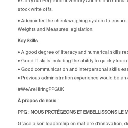
• Carry out Perpetual Inventory Counts and stock 
stock write offs.
• Administer the check weighing system to ensure t
Weights and Measures legislation.
Key Skills...
• A good degree of literacy and numerical skills re
• Good IT skills including the ability to quickly le
• Good communication and interpersonal skills ess
• Previous administration experience would be an
#WeAreHiringPPGUK
À propos de nous :
PPG : NOUS PROTÉGEONS ET EMBELLISSONS LE
Grâce à son leadership en matière d’innovation, de