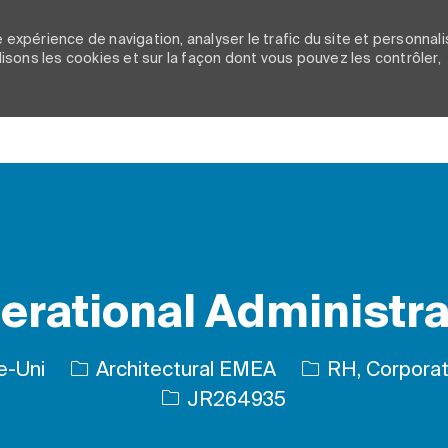
 expérience de navigation, analyser le trafic du site et personnali
ilisons les cookies et sur la façon dont vous pouvez les contrôler,
Skip to main content
erational Administra
Catégorie
e-Uni
Architectural EMEA
RH, Corporati
ID de l’emploi
JR264935