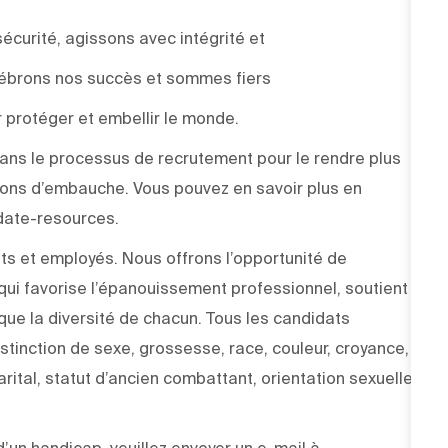
sécurité, agissons avec intégrité et
élébrons nos succès et sommes fiers
 protéger et embellir le monde.
e dans le processus de recrutement pour le rendre plus
sions d’embauche. Vous pouvez en savoir plus en
didate-resources.
ts et employés. Nous offrons l’opportunité de
ui favorise l’épanouissement professionnel, soutient
 que la diversité de chacun. Tous les candidats
stinction de sexe, grossesse, race, couleur, croyance,
arital, statut d’ancien combattant, orientation sexuelle,
un handicap, veuillez envoyer un e-mail à