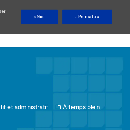
ser
Nier
Permettre
Type d’emploi
if et administratif
À temps plein