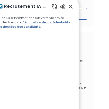
Recrutement IA Assistant
Sons de chatbot acti
Démarrer
ur plus d’informations sur votre vie privée,
uillez lire notre
Déclaration de confidentialité
s données des candidats
.
Emplois similaires
PPSC Partner
Emplacement
Santiago de Querétaro, Querétaro, Mexique
Human Resources
Catégorie
RH, Corporatif et administratif
Type d’emploi
ID de l’emploi
À temps plein
JR266622
Descripción de puesto. As a PPSC Partner, you
will provide data administration and maintenance
support for processes related to the
employee’s lifecycle and compensation,
including documentation cr...