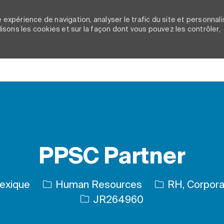
 expérience de navigation, analyser le trafic du site et personnali
ilisons les cookies et sur la façon dont vous pouvez les contrôler,
Skip to main content
PPSC Partner
Catégorie
exique
Human Resources
RH, Corporat
ID de l’emploi
JR264960