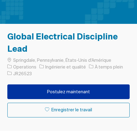
Global Electrical Discipline
Lead
Emplacement
Springdale, Pennsylvanie, États-Unis d'Amérique
Catégorie
Type d’emploi
Operations
Ingénierie et qualité
À temps plein
ID de l’emploi
JR26523
Postulez maintenant
Enregistrer le travail