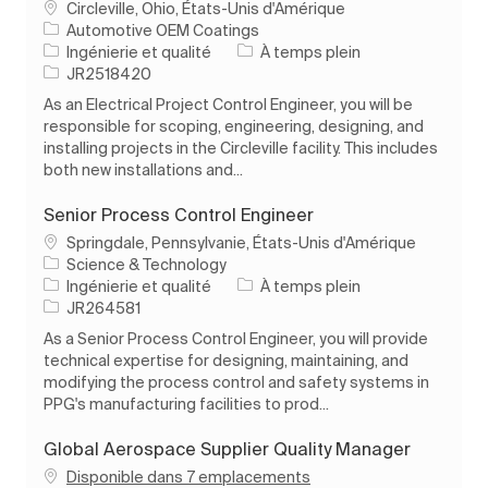
Emplacement
Circleville, Ohio, États-Unis d'Amérique
Automotive OEM Coatings
Catégorie
Type d’emploi
Ingénierie et qualité
À temps plein
ID de l’emploi
JR2518420
As an Electrical Project Control Engineer, you will be
responsible for scoping, engineering, designing, and
installing projects in the Circleville facility. This includes
both new installations and...
Senior Process Control Engineer
Emplacement
Springdale, Pennsylvanie, États-Unis d'Amérique
Science & Technology
Catégorie
Type d’emploi
Ingénierie et qualité
À temps plein
ID de l’emploi
JR264581
As a Senior Process Control Engineer, you will provide
technical expertise for designing, maintaining, and
modifying the process control and safety systems in
PPG's manufacturing facilities to prod...
Global Aerospace Supplier Quality Manager
Disponible dans 7 emplacements