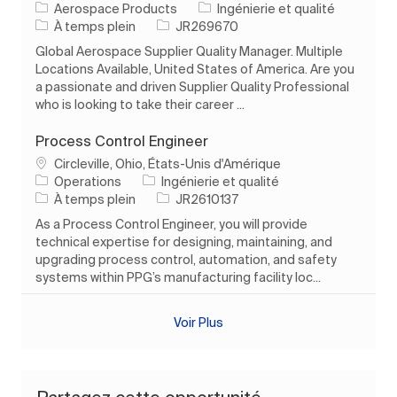
Catégorie
Aerospace Products
Ingénierie et qualité
Type d’emploi
ID de l’emploi
À temps plein
JR269670
Global Aerospace Supplier Quality Manager. Multiple
Locations Available, United States of America. Are you
a passionate and driven Supplier Quality Professional
who is looking to take their career ...
Process Control Engineer
Emplacement
Circleville, Ohio, États-Unis d'Amérique
Catégorie
Operations
Ingénierie et qualité
Type d’emploi
ID de l’emploi
À temps plein
JR2610137
As a Process Control Engineer, you will provide
technical expertise for designing, maintaining, and
upgrading process control, automation, and safety
systems within PPG’s manufacturing facility loc...
Voir Plus