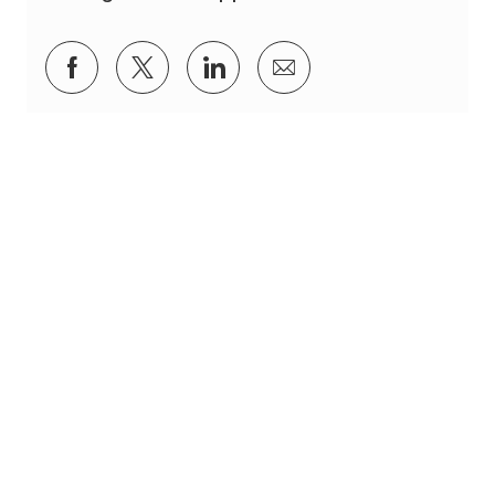
Partager via Facebook
Partager via twitter
Partager via LinkedIn
Partager par e-mail