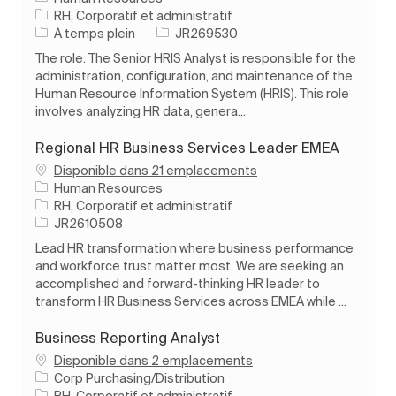
Catégorie
RH, Corporatif et administratif
Type d’emploi
ID de l’emploi
À temps plein
JR269530
The role. The Senior HRIS Analyst is responsible for the
administration, configuration, and maintenance of the
Human Resource Information System (HRIS). This role
involves analyzing HR data, genera...
Regional HR Business Services Leader EMEA
Disponible dans 21 emplacements
Human Resources
Catégorie
RH, Corporatif et administratif
ID de l’emploi
JR2610508
Lead HR transformation where business performance
and workforce trust matter most. We are seeking an
accomplished and forward-thinking HR leader to
transform HR Business Services across EMEA while ...
Business Reporting Analyst
Disponible dans 2 emplacements
Corp Purchasing/Distribution
Catégorie
RH, Corporatif et administratif