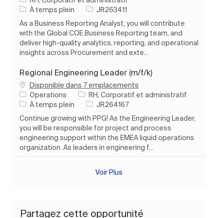
Type d’emploi
ID de l’emploi
À temps plein
JR263411
As a Business Reporting Analyst, you will contribute
with the Global COE Business Reporting team, and
deliver high-quality analytics, reporting, and operational
insights across Procurement and exte...
Regional Engineering Leader (m/f/k)
Disponible dans 7 emplacements
Catégorie
Operations
RH, Corporatif et administratif
Type d’emploi
ID de l’emploi
À temps plein
JR264167
Continue growing with PPG! As the Engineering Leader,
you will be responsible for project and process
engineering support within the EMEA liquid operations
organization. As leaders in engineering f...
Voir Plus
Partagez cette opportunité