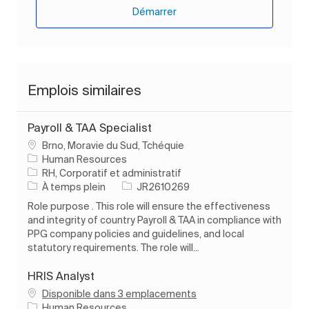
Démarrer
Emplois similaires
Payroll & TAA Specialist
Emplacement
Brno, Moravie du Sud, Tchéquie
Human Resources
Catégorie
RH, Corporatif et administratif
Type d’emploi
ID de l’emploi
À temps plein
JR2610269
Role purpose . This role will ensure the effectiveness
and integrity of country Payroll & TAA in compliance with
PPG company policies and guidelines, and local
statutory requirements. The role will...
HRIS Analyst
Disponible dans 3 emplacements
Human Resources