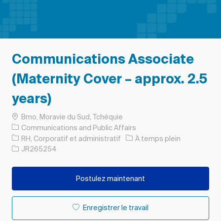
Communications Associate
(Maternity Cover – approx. 2.5
years)
Emplacement
Brno, Moravie du Sud, Tchéquie
Communications and Public Affairs
Catégorie
Type d’emploi
RH, Corporatif et administratif
À temps plein
ID de l’emploi
JR265254
Postulez maintenant
Enregistrer le travail