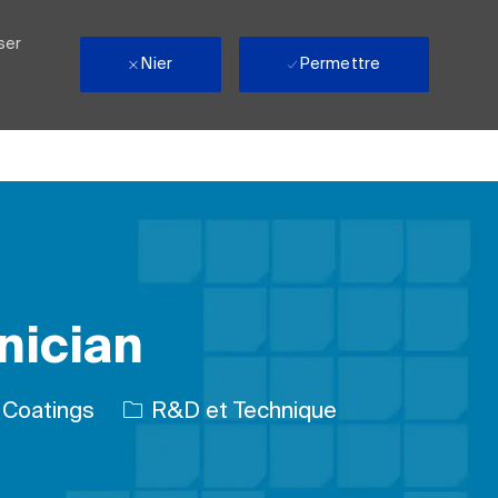
ser
Nier
Permettre
nician
Catégorie
Coatings
R&D et Technique