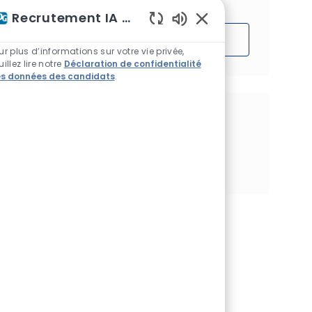
Recrutement IA Assistant
Sons de chatbot acti
Démarrer
ur plus d’informations sur votre vie privée,
uillez lire notre
Déclaration de confidentialité
s données des candidats
.
Partagez cette opportunité
Partager via Facebook
Partager via twitter
Partager via LinkedIn
Partager par e-mail