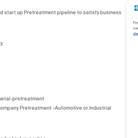
 start up Pretreatment pipeline to satisfy business
Po
ve
de
y.
metal-pretreatment
ompany Pretreatment -Automotive or Industrial