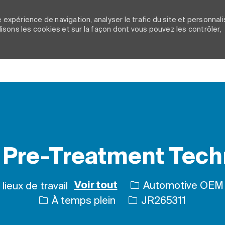
 expérience de navigation, analyser le trafic du site et personnali
ilisons les cookies et sur la façon dont vous pouvez les contrôler,
Skip to main content
 Pre-Treatment Tech
Automotive OEM 
lieux de travail
Voir tout
Type d’emploi
ID de l’emploi
À temps plein
JR265311