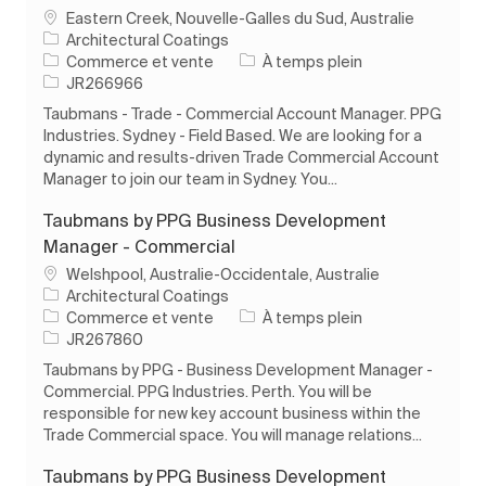
Emplacement
Eastern Creek, Nouvelle-Galles du Sud, Australie
Architectural Coatings
Catégorie
Type d’emploi
Commerce et vente
À temps plein
ID de l’emploi
JR266966
Taubmans - Trade - Commercial Account Manager. PPG
Industries. Sydney - Field Based. We are looking for a
dynamic and results-driven Trade Commercial Account
Manager to join our team in Sydney. You...
Taubmans by PPG Business Development
Manager - Commercial
Emplacement
Welshpool, Australie-Occidentale, Australie
Architectural Coatings
Catégorie
Type d’emploi
Commerce et vente
À temps plein
ID de l’emploi
JR267860
Taubmans by PPG - Business Development Manager -
Commercial. PPG Industries. Perth. You will be
responsible for new key account business within the
Trade Commercial space. You will manage relations...
Taubmans by PPG Business Development