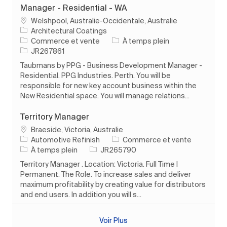
Manager - Residential - WA
Emplacement
Welshpool, Australie-Occidentale, Australie
Architectural Coatings
Catégorie
Type d’emploi
Commerce et vente
À temps plein
ID de l’emploi
JR267861
Taubmans by PPG - Business Development Manager -
Residential. PPG Industries. Perth. You will be
responsible for new key account business within the
New Residential space. You will manage relations...
Territory Manager
Emplacement
Braeside, Victoria, Australie
Catégorie
Automotive Refinish
Commerce et vente
Type d’emploi
ID de l’emploi
À temps plein
JR265790
Territory Manager . Location: Victoria. Full Time |
Permanent. The Role. To increase sales and deliver
maximum profitability by creating value for distributors
and end users. In addition you will s...
Voir Plus