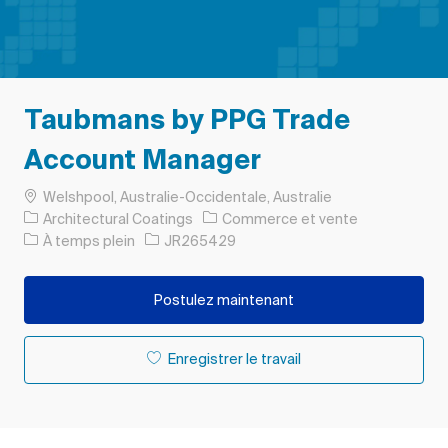
Taubmans by PPG Trade
Account Manager
Emplacement
Welshpool, Australie-Occidentale, Australie
Catégorie
Architectural Coatings
Commerce et vente
Type d’emploi
ID de l’emploi
À temps plein
JR265429
Postulez maintenant
Enregistrer le travail