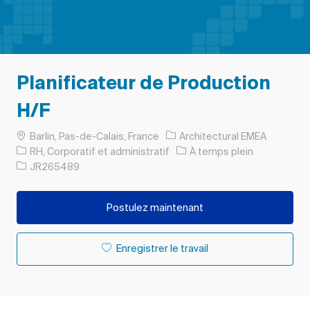
Planificateur de Production
H/F
Emplacement
Barlin, Pas-de-Calais, France
Architectural EMEA
Catégorie
Type d’emploi
RH, Corporatif et administratif
À temps plein
ID de l’emploi
JR265489
Postulez maintenant
Enregistrer le travail