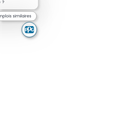
 ?
mplois similaires