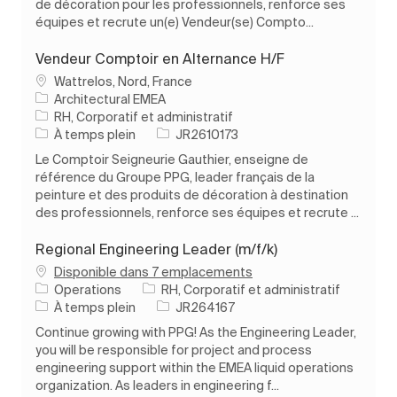
de décoration pour les professionnels, renforce ses
équipes et recrute un(e) Vendeur(se) Compto...
Vendeur Comptoir en Alternance H/F
Emplacement
Wattrelos, Nord, France
Architectural EMEA
Catégorie
RH, Corporatif et administratif
Type d’emploi
ID de l’emploi
À temps plein
JR2610173
Le Comptoir Seigneurie Gauthier, enseigne de
référence du Groupe PPG, leader français de la
peinture et des produits de décoration à destination
des professionnels, renforce ses équipes et recrute ...
Regional Engineering Leader (m/f/k)
Disponible dans 7 emplacements
Catégorie
Operations
RH, Corporatif et administratif
Type d’emploi
ID de l’emploi
À temps plein
JR264167
Continue growing with PPG! As the Engineering Leader,
you will be responsible for project and process
engineering support within the EMEA liquid operations
organization. As leaders in engineering f...