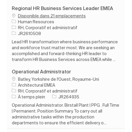
Regional HR Business Services Leader EMEA
Disponible dans 21 emplacements
Human Resources
Catégorie
RH, Corporatif et administratif
ID de l’emploi
JR2610508
Lead HR transformation where business performance
and workforce trust matter most. We are seeking an
accomplished and forward-thinking HR leader to
transform HR Business Services across EMEA while ...
Operational Administrator
Emplacement
Batley, Yorkshire de l'Ouest, Royaume-Uni
Architectural EMEA
Catégorie
RH, Corporatif et administratif
Type d’emploi
ID de l’emploi
À temps plein
JR264935
Operational Administrator. Birstall Plant | PPG . Full Time
| Permanent. Position Summary. To carry out all
administrative tasks within the production
departments to ensure the efficient delivery o...