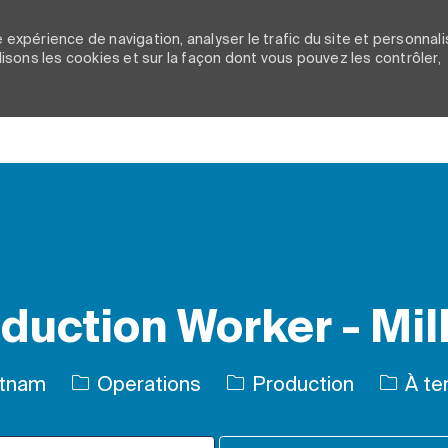
 expérience de navigation, analyser le trafic du site et personnali
ilisons les cookies et sur la façon dont vous pouvez les contrôler,
Skip to main content
duction Worker - Mil
Catégorie
Type d’
etnam
Operations
Production
À te