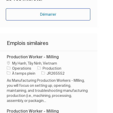
Démarrer
Emplois similaires
Production Worker - Milling
Emplacement
My Hanh, Tây Ninh, Vietnam
Catégorie
Operations
Production
Type d’emploi
ID de l’emploi
À temps plein
JR265552
As Manufacturing Production Workers - MIlling,
you will focus on setting up, operating,
maintaining, and troubleshooting manufacturing
production (i.e., machining, processing,
assembly, or packagin...
Production Worker - Milling