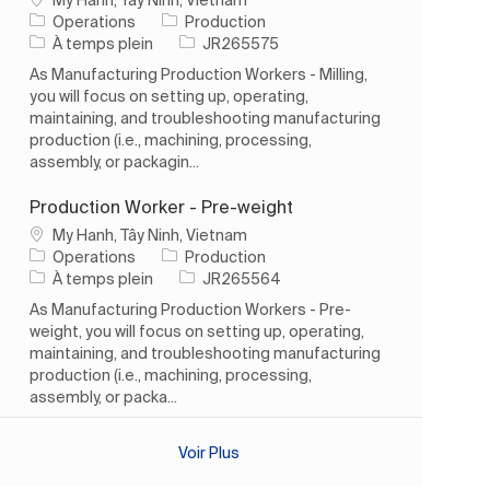
Catégorie
Operations
Production
Type d’emploi
ID de l’emploi
À temps plein
JR265575
As Manufacturing Production Workers - Milling,
you will focus on setting up, operating,
maintaining, and troubleshooting manufacturing
production (i.e., machining, processing,
assembly, or packagin...
Production Worker - Pre-weight
Emplacement
My Hanh, Tây Ninh, Vietnam
Catégorie
Operations
Production
Type d’emploi
ID de l’emploi
À temps plein
JR265564
As Manufacturing Production Workers - Pre-
weight, you will focus on setting up, operating,
maintaining, and troubleshooting manufacturing
production (i.e., machining, processing,
assembly, or packa...
Voir Plus