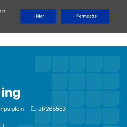
ser
Nier
Permettre
ling
emploi
ID de l’emploi
mps plein
JR265553