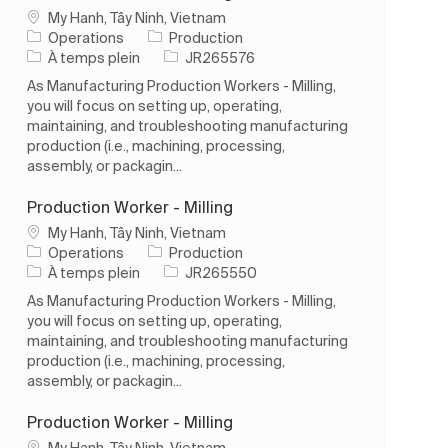
Emplacement
My Hanh, Tây Ninh, Vietnam
Catégorie
Operations
Production
Type d’emploi
ID de l’emploi
À temps plein
JR265576
As Manufacturing Production Workers - Milling,
you will focus on setting up, operating,
maintaining, and troubleshooting manufacturing
production (i.e., machining, processing,
assembly, or packagin...
Production Worker - Milling
Emplacement
My Hanh, Tây Ninh, Vietnam
Catégorie
Operations
Production
Type d’emploi
ID de l’emploi
À temps plein
JR265550
As Manufacturing Production Workers - Milling,
you will focus on setting up, operating,
maintaining, and troubleshooting manufacturing
production (i.e., machining, processing,
assembly, or packagin...
Production Worker - Milling
Emplacement
My Hanh, Tây Ninh, Vietnam