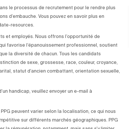
e dans le processus de recrutement pour le rendre plus
sions d’embauche. Vous pouvez en savoir plus en
didate-resources.
ts et employés. Nous offrons l’opportunité de
ui favorise l’épanouissement professionnel, soutient
 que la diversité de chacun. Tous les candidats
stinction de sexe, grossesse, race, couleur, croyance,
arital, statut d’ancien combattant, orientation sexuelle,
un handicap, veuillez envoyer un e-mail à
PPG peuvent varier selon la localisation, ce qui nous
pétitive sur différents marchés géographiques. PPG
r la rémunération, notamment, mais sans s’y limiter,