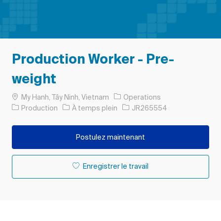
Production Worker - Pre-
weight
Emplacement
My Hanh, Tây Ninh, Vietnam
Operations
Catégorie
Type d’emploi
ID de l’emploi
Production
À temps plein
JR265554
Postulez maintenant
Enregistrer le travail