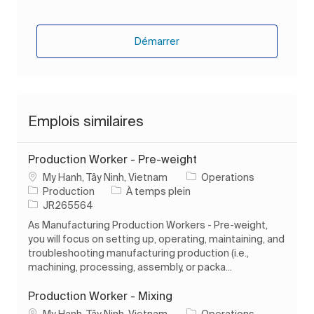
Démarrer
Emplois similaires
Production Worker - Pre-weight
Emplacement
My Hanh, Tây Ninh, Vietnam
Operations
Catégorie
Type d’emploi
Production
À temps plein
ID de l’emploi
JR265564
As Manufacturing Production Workers - Pre-weight,
you will focus on setting up, operating, maintaining, and
troubleshooting manufacturing production (i.e.,
machining, processing, assembly, or packa...
Production Worker - Mixing
Emplacement
My Hanh, Tây Ninh, Vietnam
Operations