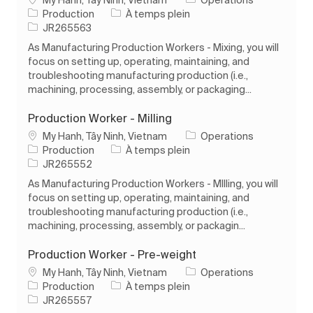
Catégorie
Type d’emploi
Production
À temps plein
ID de l’emploi
JR265563
As Manufacturing Production Workers - Mixing, you will
focus on setting up, operating, maintaining, and
troubleshooting manufacturing production (i.e.,
machining, processing, assembly, or packaging...
Production Worker - Milling
Emplacement
My Hanh, Tây Ninh, Vietnam
Operations
Catégorie
Type d’emploi
Production
À temps plein
ID de l’emploi
JR265552
As Manufacturing Production Workers - MIlling, you will
focus on setting up, operating, maintaining, and
troubleshooting manufacturing production (i.e.,
machining, processing, assembly, or packagin...
Production Worker - Pre-weight
Emplacement
My Hanh, Tây Ninh, Vietnam
Operations
Catégorie
Type d’emploi
Production
À temps plein
ID de l’emploi
JR265557