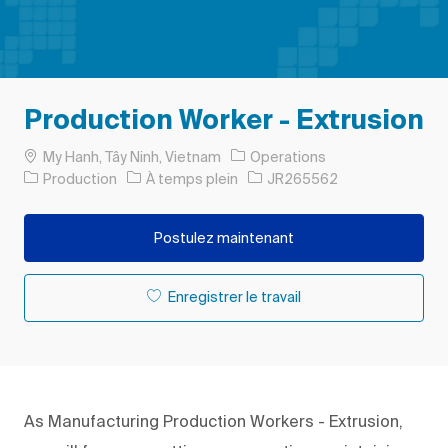
Production Worker - Extrusion
Emplacement
My Hanh, Tây Ninh, Vietnam
Operations
Catégorie
Type d’emploi
ID de l’emploi
Production
À temps plein
JR265562
Postulez maintenant
Enregistrer le travail
As Manufacturing Production Workers - Extrusion,