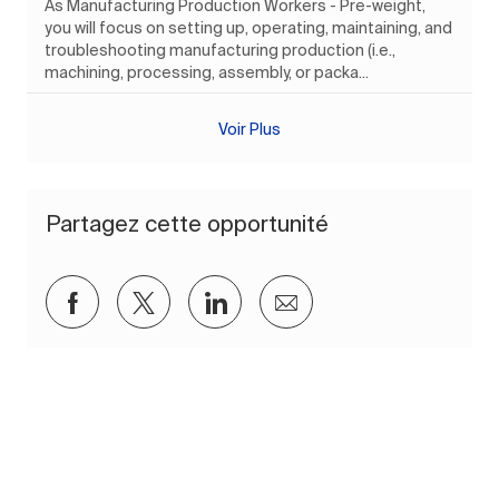
As Manufacturing Production Workers - Pre-weight,
you will focus on setting up, operating, maintaining, and
troubleshooting manufacturing production (i.e.,
machining, processing, assembly, or packa...
Voir Plus
Partagez cette opportunité
Partager via Facebook
Partager via twitter
Partager via LinkedIn
Partager par e-mail