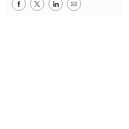
Partager via Facebook
Partager via twitter
Partager via LinkedIn
Partager par e-mail