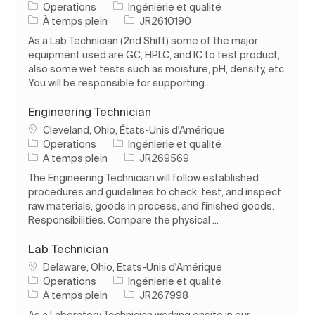
Catégorie
Operations
Ingénierie et qualité
Type d’emploi
ID de l’emploi
À temps plein
JR2610190
As a Lab Technician (2nd Shift) some of the major
equipment used are GC, HPLC, and IC to test product,
also some wet tests such as moisture, pH, density, etc.
You will be responsible for supporting...
Engineering Technician
Emplacement
Cleveland, Ohio, États-Unis d'Amérique
Catégorie
Operations
Ingénierie et qualité
Type d’emploi
ID de l’emploi
À temps plein
JR269569
The Engineering Technician will follow established
procedures and guidelines to check, test, and inspect
raw materials, goods in process, and finished goods.
Responsibilities. Compare the physical ...
Lab Technician
Emplacement
Delaware, Ohio, États-Unis d'Amérique
Catégorie
Operations
Ingénierie et qualité
Type d’emploi
ID de l’emploi
À temps plein
JR267998
As a Laboratory Technician working onsite in our