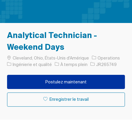
Analytical Technician -
Weekend Days
Emplacement
Cleveland, Ohio, États-Unis d'Amérique
Operations
Catégorie
Type d’emploi
ID de l’emploi
Ingénierie et qualité
À temps plein
JR265749
Postulez maintenant
Enregistrer le travail