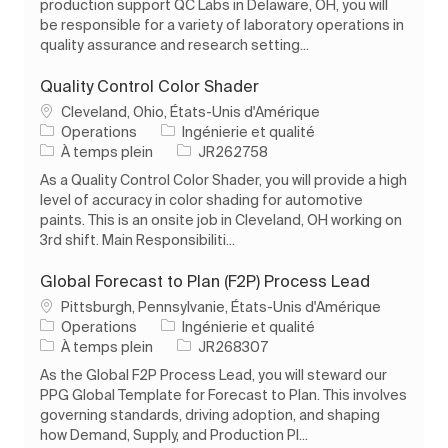
production support QC Labs in Delaware, OH, you will
be responsible for a variety of laboratory operations in
quality assurance and research setting...
Quality Control Color Shader
Emplacement
Cleveland, Ohio, États-Unis d'Amérique
Catégorie
Operations
Ingénierie et qualité
Type d’emploi
ID de l’emploi
À temps plein
JR262758
As a Quality Control Color Shader, you will provide a high
level of accuracy in color shading for automotive
paints. This is an onsite job in Cleveland, OH working on
3rd shift. Main Responsibiliti...
Global Forecast to Plan (F2P) Process Lead
Emplacement
Pittsburgh, Pennsylvanie, États-Unis d'Amérique
Catégorie
Operations
Ingénierie et qualité
Type d’emploi
ID de l’emploi
À temps plein
JR268307
As the Global F2P Process Lead, you will steward our
PPG Global Template for Forecast to Plan. This involves
governing standards, driving adoption, and shaping
how Demand, Supply, and Production Pl...