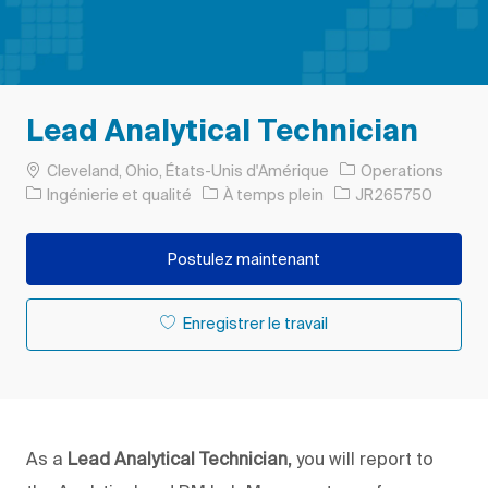
Lead Analytical Technician
Emplacement
Cleveland, Ohio, États-Unis d'Amérique
Operations
Catégorie
Type d’emploi
ID de l’emploi
Ingénierie et qualité
À temps plein
JR265750
Postulez maintenant
Enregistrer le travail
As a
Lead
Analytical Technician,
you will report to