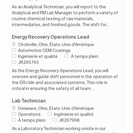
As an Analytical Technician, you will report to the
Analytical and RM Lab Manager to perform a variety of
routine chemical testing of raw materials,
intermediates, and finished goods. The shift for...
Energy Recovery Operations Lead
Emplacement
Circleville, Ohio, États-Unis d'Amérique
Automotive OEM Coatings
Catégorie
Type d’emploi
Ingénierie et qualité
À temps plein
ID de l’emploi
JR265745
As the Energy Recovery Operations Lead, you will
oversee and guide shift personnel in the operation of
the ERU kiln and associated systems. This role is
critical in ensuring the safety of all team ...
Lab Technician
Emplacement
Delaware, Ohio, États-Unis d'Amérique
Catégorie
Operations
Ingénierie et qualité
Type d’emploi
ID de l’emploi
À temps plein
JR267998
As a Laboratory Technician working onsite in our