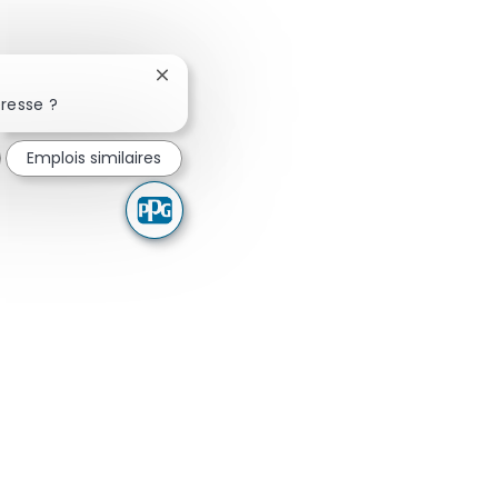
Fermer la notification du chatbot
resse ?
Emplois similaires