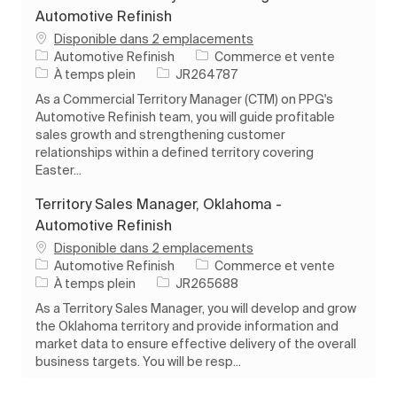
Automotive Refinish
Disponible dans 2 emplacements
Catégorie
Automotive Refinish
Commerce et vente
Type d’emploi
ID de l’emploi
À temps plein
JR264787
As a Commercial Territory Manager (CTM) on PPG's
Automotive Refinish team, you will guide profitable
sales growth and strengthening customer
relationships within a defined territory covering
Easter...
Territory Sales Manager, Oklahoma -
Automotive Refinish
Disponible dans 2 emplacements
Catégorie
Automotive Refinish
Commerce et vente
Type d’emploi
ID de l’emploi
À temps plein
JR265688
As a Territory Sales Manager, you will develop and grow
the Oklahoma territory and provide information and
market data to ensure effective delivery of the overall
business targets. You will be resp...