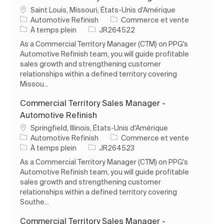
Emplacement
Saint Louis, Missouri, États-Unis d'Amérique
Catégorie
Automotive Refinish
Commerce et vente
Type d’emploi
ID de l’emploi
À temps plein
JR264522
As a Commercial Territory Manager (CTM) on PPG's
Automotive Refinish team, you will guide profitable
sales growth and strengthening customer
relationships within a defined territory covering
Missou...
Commercial Territory Sales Manager -
Automotive Refinish
Emplacement
Springfield, Illinois, États-Unis d'Amérique
Catégorie
Automotive Refinish
Commerce et vente
Type d’emploi
ID de l’emploi
À temps plein
JR264523
As a Commercial Territory Manager (CTM) on PPG's
Automotive Refinish team, you will guide profitable
sales growth and strengthening customer
relationships within a defined territory covering
Southe...
Commercial Territory Sales Manager -