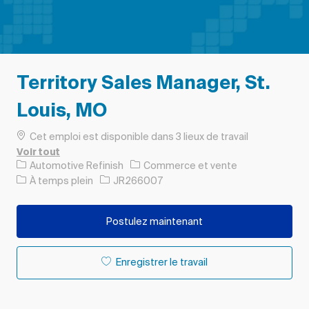
Territory Sales Manager, St.
Louis, MO
Cet emploi est disponible dans 3 lieux de travail
Voir tout
Catégorie
Automotive Refinish
Commerce et vente
Type d’emploi
ID de l’emploi
À temps plein
JR266007
Postulez maintenant
Enregistrer le travail