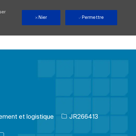
ser
Nier
Permettre
ID de l’emploi
ment et logistique
JR266413