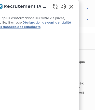
Recrutement IA Assistant
Sons de chatbot acti
Démarrer
ur plus d’informations sur votre vie privée,
uillez lire notre
Déclaration de confidentialité
s données des candidats
.
Emplois similaires
Material Handler
Emplacement
Oak Creek, Wisconsin, États-Unis d'Amérique
Operations
Catégorie
Approvisionnement et logistique
Type d’emploi
ID de l’emploi
À temps plein
JR268389
Immediately Hiring! Material Handler, Oak Creek.
Pay Rate: $24.94 plus shift differential. Shift:
6:30am-3pm. Primary Responsibilities. Work will
be in warehouse doing functions such as:
receiving,...