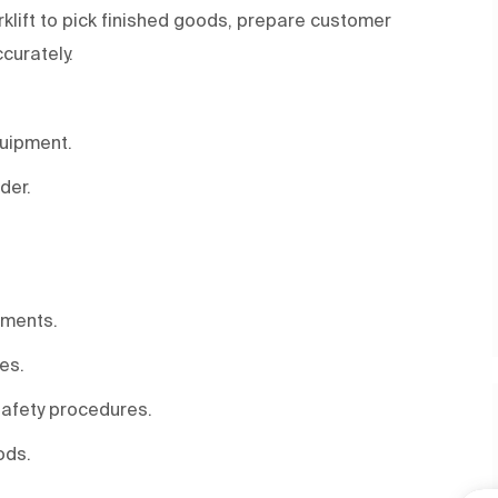
rklift to pick finished goods, prepare customer
curately.
quipment.
der.
ements.
es.
safety procedures.
ods.