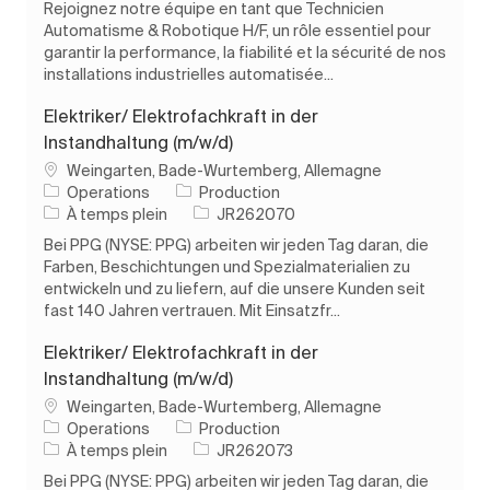
Rejoignez notre équipe en tant que Technicien
Automatisme & Robotique H/F, un rôle essentiel pour
garantir la performance, la fiabilité et la sécurité de nos
installations industrielles automatisée...
Elektriker/ Elektrofachkraft in der
Instandhaltung (m/w/d)
Emplacement
Weingarten, Bade-Wurtemberg, Allemagne
Catégorie
Operations
Production
Type d’emploi
ID de l’emploi
À temps plein
JR262070
Bei PPG (NYSE: PPG) arbeiten wir jeden Tag daran, die
Farben, Beschichtungen und Spezialmaterialien zu
entwickeln und zu liefern, auf die unsere Kunden seit
fast 140 Jahren vertrauen. Mit Einsatzfr...
Elektriker/ Elektrofachkraft in der
Instandhaltung (m/w/d)
Emplacement
Weingarten, Bade-Wurtemberg, Allemagne
Catégorie
Operations
Production
Type d’emploi
ID de l’emploi
À temps plein
JR262073
Bei PPG (NYSE: PPG) arbeiten wir jeden Tag daran, die