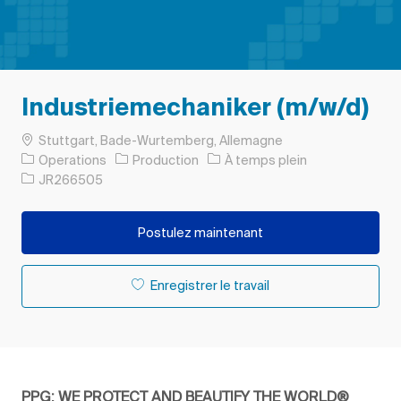
Industriemechaniker (m/w/d)
Emplacement
Stuttgart, Bade-Wurtemberg, Allemagne
Catégorie
Type d’emploi
Operations
Production
À temps plein
ID de l’emploi
JR266505
Postulez maintenant
Enregistrer le travail
PPG: WE PROTECT AND BEAUTIFY THE WORLD®