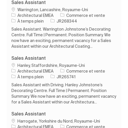
Sales Assistant
Emplacement
Warrington, Lancashire, Royaume-Uni
Catégorie
Architectural EMEA
Commerce et vente
Type d’emploi
ID de l’emploi
À temps plein
JR268344
Sales Assistant. Warrington Johnstone’s Decorating
Centre. Full Time | Permanent. Position Summary. We
now have an exciting, permanent vacancy for a Sales
Assistant within our Architectural Coating...
Sales Assistant
Emplacement
Hanley, Staffordshire, Royaume-Uni
Catégorie
Architectural EMEA
Commerce et vente
Type d’emploi
ID de l’emploi
À temps plein
JR265741
Sales Assistant with Driving. Hanley Johnstone’s
Decorating Centre. Full Time | Permanent. Position
Summary. We now have an exciting, permanent vacancy
for a Sales Assistant within our Architectura...
Sales Assistant
Emplacement
Harrogate, Yorkshire du Nord, Royaume-Uni
Catégorie
Architectural EMEA
Commerce et vente