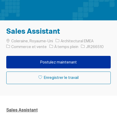
Sales Assistant
Emplacement
Coleraine, Royaume-Uni
Architectural EMEA
Catégorie
Type d’emploi
ID de l’emploi
Commerce et vente
À temps plein
JR266510
Postulez maintenant
Enregistrer le travail
Sales Assistant