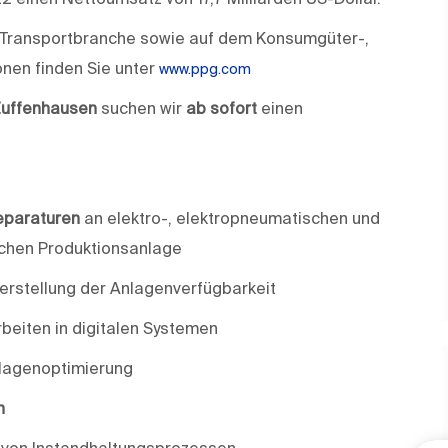
nd Transportbranche sowie auf dem Konsumgüter-,
onen finden Sie unter
www.ppg.com
Zuffenhausen
suchen wir
ab sofort
einen
eparaturen
an elektro-, elektro­pneumatischen und
chen Produktionsanlage
erstellung der Anlagenverfügbarkeit
beiten in digitalen Systemen
lagenoptimierung
n
von Instandhaltungsprozessen