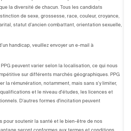
 que la diversité de chacun. Tous les candidats
stinction de sexe, grossesse, race, couleur, croyance,
arital, statut d’ancien combattant, orientation sexuelle,
un handicap, veuillez envoyer un e-mail à
PPG peuvent varier selon la localisation, ce qui nous
pétitive sur différents marchés géographiques. PPG
r la rémunération, notamment, mais sans s’y limiter,
ualifications et le niveau d'études, les licences et
tionnels. D’autres formes d'incitation peuvent
our soutenir la santé et le bien-être de nos
vantage seront conformes aux termes et conditions