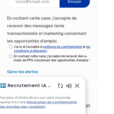
Envoyer
En cochant cette case, j’accepte de
recevoir des messages texte
transactionnels et marketing concernant
les opportunités d’emploi.
J’ai lu et j’accepte la
politique de confidentialité
et
les
conditions d’utilisation
*
En cochant cette case, j'accepte de recevoir des e-
mails de PPG concernant des opportunités d'emploi.
*
Gérer les alertes
Recrutement IA Assistant
Sons de chatbot act
Obtenez des recommandations
Pour plus d’informations sur votre vie privée,
veuillez lire notre
Déclaration de confidentialité
d’emploi personnalisées en fonction
des données des candidats
.
de vos intérêts.