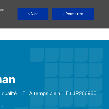
ser
Nier
Permettre
nan
Type d’emploi
ID de l’emploi
 qualité
À temps plein
JR266960