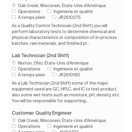
Emplacement
Oak Creek, Wisconsin, États-Unis d'Amérique
Catégorie
Operations
Ingénierie et qualité
Type d’emploi
ID de l’emploi
À temps plein
JR2610275
As a Quality Control Technician (2nd Shift) you will
perform laboratory tests to determine chemical and
physical characteristics or composition of in-process
batches, raw materials, and finished pr...
Lab Technician (2nd Shift)
Emplacement
Norton, Ohio, États-Unis d'Amérique
Catégorie
Operations
Ingénierie et qualité
Type d’emploi
ID de l’emploi
À temps plein
JR2610190
As a Lab Technician (2nd Shift) some of the major
equipment used are GC, HPLC, and IC to test product,
also some wet tests such as moisture, pH, density, etc.
You will be responsible for supporting...
Customer Quality Engineer
Emplacement
Oak Creek, Wisconsin, États-Unis d'Amérique
Catégorie
Operations
Ingénierie et qualité
Type d’emploi
ID de l’emploi