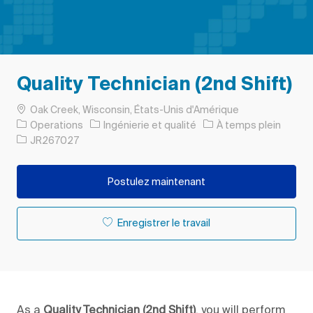
Quality Technician (2nd Shift)
Emplacement
Oak Creek, Wisconsin, États-Unis d'Amérique
Catégorie
Type d’emploi
Operations
Ingénierie et qualité
À temps plein
ID de l’emploi
JR267027
Postulez maintenant
Enregistrer le travail
As a
Quality Technician (2nd Shift)
, you will perform