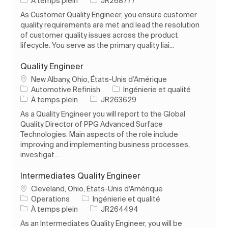
À temps plein
JR268777
As Customer Quality Engineer, you ensure customer
quality requirements are met and lead the resolution
of customer quality issues across the product
lifecycle. You serve as the primary quality liai...
Quality Engineer
Emplacement
New Albany, Ohio, États-Unis d'Amérique
Catégorie
Automotive Refinish
Ingénierie et qualité
Type d’emploi
ID de l’emploi
À temps plein
JR263629
As a Quality Engineer you will report to the Global
Quality Director of PPG Advanced Surface
Technologies. Main aspects of the role include
improving and implementing business processes,
investigat...
Intermediates Quality Engineer
Emplacement
Cleveland, Ohio, États-Unis d'Amérique
Catégorie
Operations
Ingénierie et qualité
Type d’emploi
ID de l’emploi
À temps plein
JR264494
As an Intermediates Quality Engineer, you will be