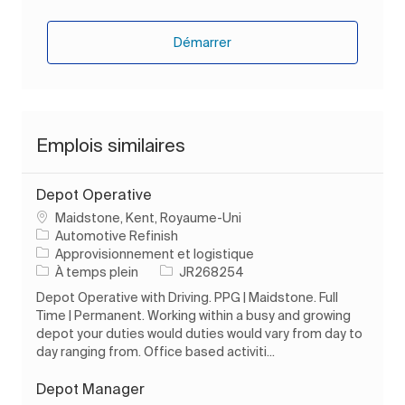
Démarrer
Emplois similaires
Depot Operative
Emplacement
Maidstone, Kent, Royaume-Uni
Automotive Refinish
Catégorie
Approvisionnement et logistique
Type d’emploi
ID de l’emploi
À temps plein
JR268254
Depot Operative with Driving. PPG | Maidstone. Full
Time | Permanent. Working within a busy and growing
depot your duties would duties would vary from day to
day ranging from. Office based activiti...
Depot Manager