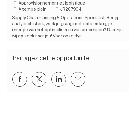
Catégorie
Approvisionnement et logistique
Type d’emploi
ID de l’emploi
À temps plein
JR267994
Supply Chain Planning & Operations Specialist. Ben jij
analytisch sterk, werk je graag met data én krijg je
energie van het optimaliseren van processen? Dan zijn
wij op zoek naar jou! Voor onze dyn...
Partagez cette opportunité
Partager via Facebook
Partager via twitter
Partager via LinkedIn
Partager par e-mail