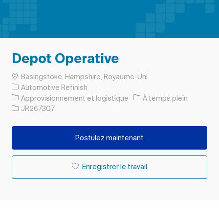
Depot Operative
Emplacement
Basingstoke, Hampshire, Royaume-Uni
Automotive Refinish
Catégorie
Type d’emploi
Approvisionnement et logistique
À temps plein
ID de l’emploi
JR267307
Postulez maintenant
Enregistrer le travail