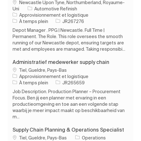
Emplacement
Newcastle Upon Tyne, Northumberland, Royaume-
Uni
Automotive Refinish
Catégorie
Approvisionnement et logistique
Type d’emploi
ID de l’emploi
À temps plein
JR267276
Depot Manager . PPG | Newcastle. Full Time |
Permanent. The Role. This role oversees the smooth
running of our Newcastle depot, ensuring targets are
met and employees are managed. Taking responsibi...
Administratief medewerker supply chain
Emplacement
Tiel, Gueldre, Pays-Bas
Catégorie
Approvisionnement et logistique
Type d’emploi
ID de l’emploi
À temps plein
JR265659
Job Description. Production Planner – Procurement
Focus. Ben jij een planner met ervaring in een
productieomgeving en toe aan een volgende stap
waarbij je meer impact maakt op beschikbaarheid van
m...
Supply Chain Planning & Operations Specialist
Emplacement
Tiel, Gueldre, Pays-Bas
Operations