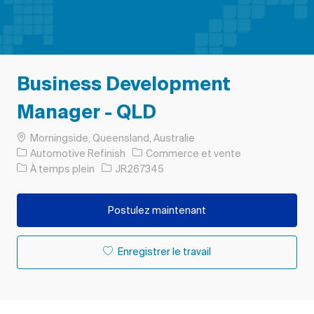
Business Development
Manager - QLD
Emplacement
Morningside, Queensland, Australie
Catégorie
Automotive Refinish
Commerce et vente
Type d’emploi
ID de l’emploi
À temps plein
JR267345
Postulez maintenant
Enregistrer le travail