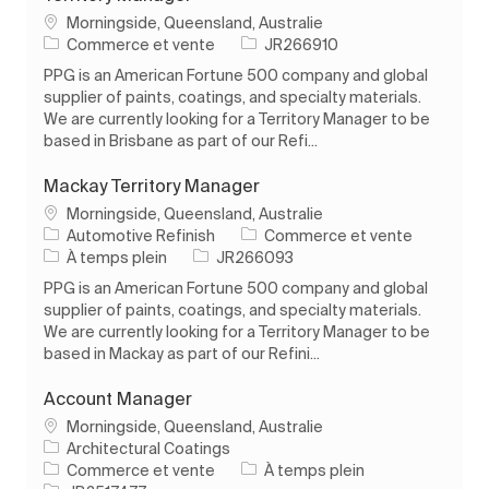
Emplacement
Morningside, Queensland, Australie
Catégorie
ID de l’emploi
Commerce et vente
JR266910
PPG is an American Fortune 500 company and global
supplier of paints, coatings, and specialty materials.
We are currently looking for a Territory Manager to be
based in Brisbane as part of our Refi...
Mackay Territory Manager
Emplacement
Morningside, Queensland, Australie
Catégorie
Automotive Refinish
Commerce et vente
Type d’emploi
ID de l’emploi
À temps plein
JR266093
PPG is an American Fortune 500 company and global
supplier of paints, coatings, and specialty materials.
We are currently looking for a Territory Manager to be
based in Mackay as part of our Refini...
Account Manager
Emplacement
Morningside, Queensland, Australie
Architectural Coatings
Catégorie
Type d’emploi
Commerce et vente
À temps plein