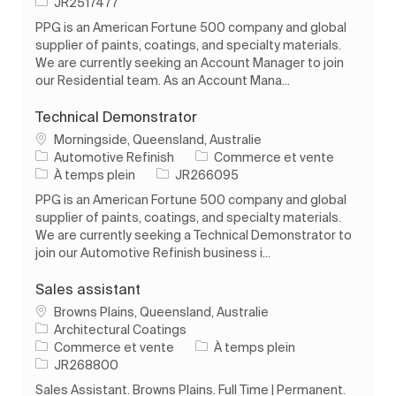
ID de l’emploi
JR2517477
PPG is an American Fortune 500 company and global
supplier of paints, coatings, and specialty materials.
We are currently seeking an Account Manager to join
our Residential team. As an Account Mana...
Technical Demonstrator
Emplacement
Morningside, Queensland, Australie
Catégorie
Automotive Refinish
Commerce et vente
Type d’emploi
ID de l’emploi
À temps plein
JR266095
PPG is an American Fortune 500 company and global
supplier of paints, coatings, and specialty materials.
We are currently seeking a Technical Demonstrator to
join our Automotive Refinish business i...
Sales assistant
Emplacement
Browns Plains, Queensland, Australie
Architectural Coatings
Catégorie
Type d’emploi
Commerce et vente
À temps plein
ID de l’emploi
JR268800
Sales Assistant. Browns Plains. Full Time | Permanent.