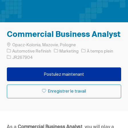
Commercial Business Analyst
Emplacement
Opacz-Kolonia, Mazovie, Pologne
Catégorie
Type d’emploi
Automotive Refinish
Marketing
À temps plein
ID de l’emploi
JR267904
Postulez maintenant
Enregistrer le travail
As a
Commercial Business Analyst
, you will play a