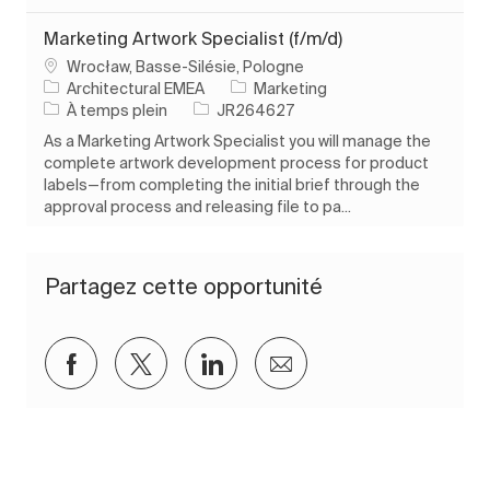
Marketing Artwork Specialist (f/m/d)
Emplacement
Wrocław, Basse-Silésie, Pologne
Catégorie
Architectural EMEA
Marketing
Type d’emploi
ID de l’emploi
À temps plein
JR264627
As a Marketing Artwork Specialist you will manage the
complete artwork development process for product
labels—from completing the initial brief through the
approval process and releasing file to pa...
Partagez cette opportunité
Partager via Facebook
Partager via twitter
Partager via LinkedIn
Partager par e-mail