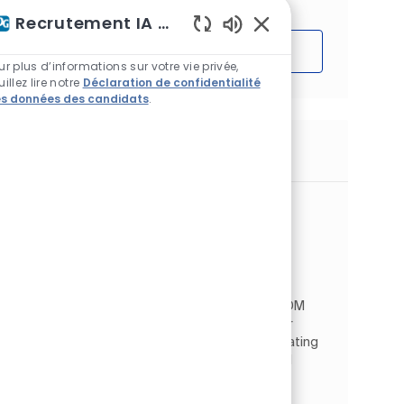
Recrutement IA Assistant
Sons de chatbot acti
Démarrer
ur plus d’informations sur votre vie privée,
uillez lire notre
Déclaration de confidentialité
s données des candidats
.
Emplois similaires
Application Developer Specialist
Emplacement
Shah Alam, Selangor, Malaisie
Information Technology
Catégorie
Informatique et numérique
Type d’emploi
ID de l’emploi
À temps plein
JR267244
The SAP BTP developer will join the global MDM
Analytics team, specifically within the Master
Data Request COE area, responsible for creating
and managing master data for materials and
customers. R...