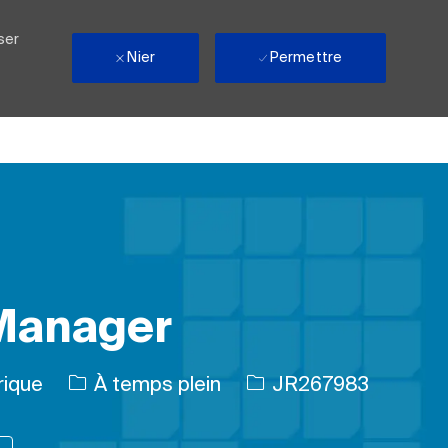
ser
Nier
Permettre
 Manager
Type d’emploi
ID de l’emploi
rique
À temps plein
JR267983