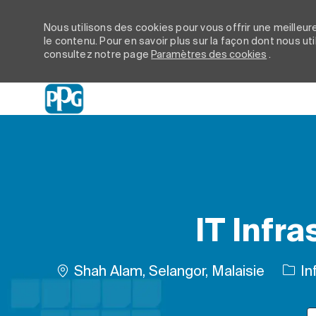
Nous utilisons des cookies pour vous offrir une meilleure
le contenu. Pour en savoir plus sur la façon dont nous ut
consultez notre page
Paramètres des cookies
.
-
IT Infr
Emplacement
Shah Alam, Selangor, Malaisie
In