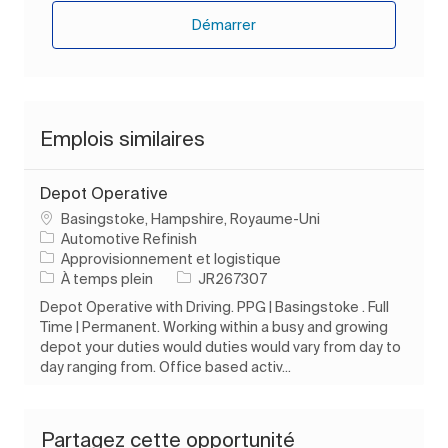
Démarrer
Emplois similaires
Depot Operative
Emplacement
Basingstoke, Hampshire, Royaume-Uni
Automotive Refinish
Catégorie
Approvisionnement et logistique
Type d’emploi
ID de l’emploi
À temps plein
JR267307
Depot Operative with Driving. PPG | Basingstoke . Full
Time | Permanent. Working within a busy and growing
depot your duties would duties would vary from day to
day ranging from. Office based activ...
Partagez cette opportunité