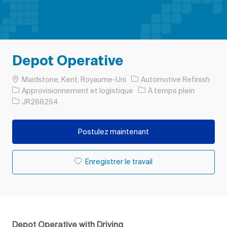
Depot Operative
Emplacement
Maidstone, Kent, Royaume-Uni
Automotive Refinish
Catégorie
Type d’emploi
Approvisionnement et logistique
À temps plein
ID de l’emploi
JR268254
Postulez maintenant
Enregistrer le travail
Depot Operative with Driving