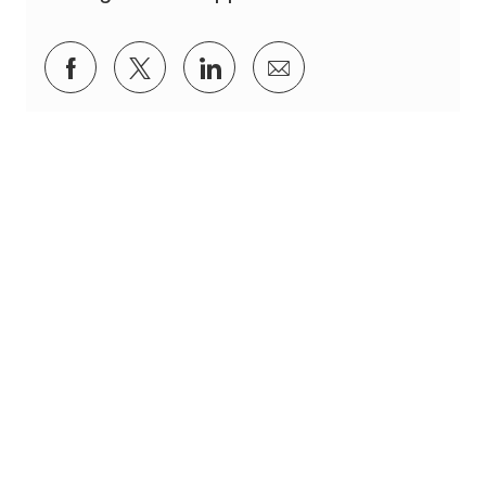
Partager via Facebook
Partager via twitter
Partager via LinkedIn
Partager par e-mail