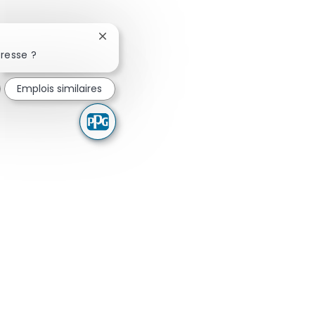
Fermer la notification du chatbot
resse ?
Emplois similaires