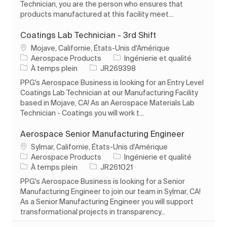
Technician, you are the person who ensures that
products manufactured at this facility meet...
Coatings Lab Technician - 3rd Shift
Emplacement
Mojave, Californie, États-Unis d'Amérique
Catégorie
Aerospace Products
Ingénierie et qualité
Type d’emploi
ID de l’emploi
À temps plein
JR269398
PPG's Aerospace Business is looking for an Entry Level
Coatings Lab Technician at our Manufacturing Facility
based in Mojave, CA! As an Aerospace Materials Lab
Technician - Coatings you will work t...
Aerospace Senior Manufacturing Engineer
Emplacement
Sylmar, Californie, États-Unis d'Amérique
Catégorie
Aerospace Products
Ingénierie et qualité
Type d’emploi
ID de l’emploi
À temps plein
JR261021
PPG's Aerospace Business is looking for a Senior
Manufacturing Engineer to join our team in Sylmar, CA!
As a Senior Manufacturing Engineer you will support
transformational projects in transparency...