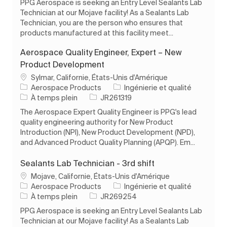
PPG Aerospace is seeking an Entry Level Sealants Lab
Technician at our Mojave facility! As a Sealants Lab
Technician, you are the person who ensures that
products manufactured at this facility meet...
Aerospace Quality Engineer, Expert – New
Product Development
Emplacement
Sylmar, Californie, États-Unis d'Amérique
Catégorie
Aerospace Products
Ingénierie et qualité
Type d’emploi
ID de l’emploi
À temps plein
JR261319
The Aerospace Expert Quality Engineer is PPG's lead
quality engineering authority for New Product
Introduction (NPI), New Product Development (NPD),
and Advanced Product Quality Planning (APQP). Em...
Sealants Lab Technician - 3rd shift
Emplacement
Mojave, Californie, États-Unis d'Amérique
Catégorie
Aerospace Products
Ingénierie et qualité
Type d’emploi
ID de l’emploi
À temps plein
JR269254
PPG Aerospace is seeking an Entry Level Sealants Lab
Technician at our Mojave facility! As a Sealants Lab