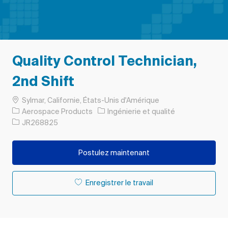
Quality Control Technician,
2nd Shift
Emplacement
Sylmar, Californie, États-Unis d'Amérique
Catégorie
Aerospace Products
Ingénierie et qualité
ID de l’emploi
JR268825
Postulez maintenant
Enregistrer le travail