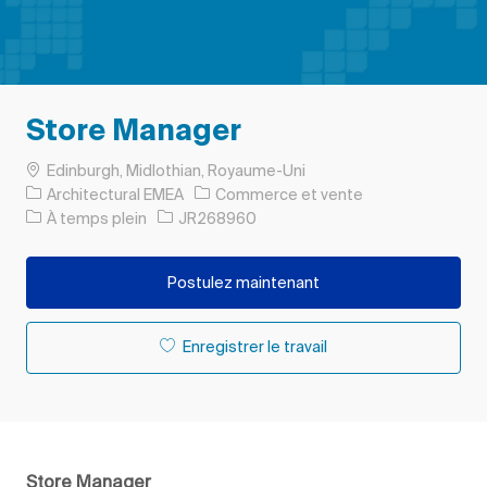
Store Manager
Emplacement
Edinburgh, Midlothian, Royaume-Uni
Catégorie
Architectural EMEA
Commerce et vente
Type d’emploi
ID de l’emploi
À temps plein
JR268960
Postulez maintenant
Enregistrer le travail
Store Manager