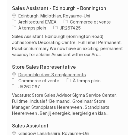
Sales Assistant - Edinburgh - Bonnington
Emplacement
Edinburgh, Midlothian, Royaume-Uni
Catégorie
Architectural EMEA
Commerce et vente
Type d’emploi
ID de l’emploi
À temps plein
JR267425
Sales Assistant. Edinburgh (Bonnington Road)
Johnstone’s Decorating Centre . Full Time | Permanent.
Position Summary. We now have an exciting, permanent
vacancy for a Sales Assistant within our Arc...
Store Sales Representative
Disponible dans 3 emplacements
Catégorie
Type d’emploi
Commerce et vente
À temps plein
ID de l’emploi
JR262067
Vacature: Store Sales Advisor Sigma Service Center.
Fulltime . Inclusief 13e maand . Groei naar Store
Manager. Standplaats Heerenveen . Standplaats
Heerenveen . Ben jij energiek, leergierig en klaa...
Sales Assistant
Emplacement
Glasgow, Lanarkshire, Royaume-Uni