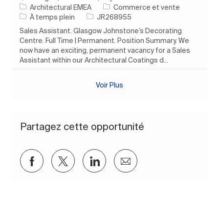
Catégorie
Architectural EMEA
Commerce et vente
Type d’emploi
ID de l’emploi
À temps plein
JR268955
Sales Assistant. Glasgow Johnstone’s Decorating
Centre. Full Time | Permanent. Position Summary. We
now have an exciting, permanent vacancy for a Sales
Assistant within our Architectural Coatings d...
Voir Plus
Partagez cette opportunité
Partager via Facebook
Partager via twitter
Partager via LinkedIn
Partager par e-mail