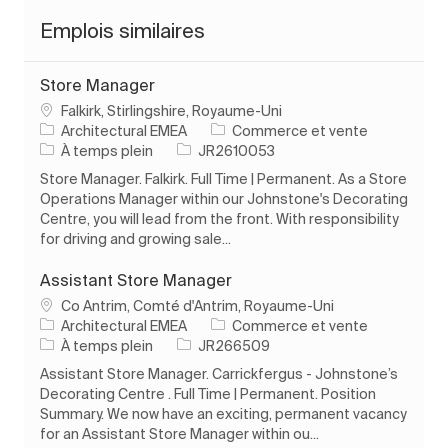
Emplois similaires
Store Manager
Emplacement
Falkirk, Stirlingshire, Royaume-Uni
Catégorie
Architectural EMEA
Commerce et vente
Type d’emploi
ID de l’emploi
À temps plein
JR2610053
Store Manager. Falkirk. Full Time | Permanent. As a Store
Operations Manager within our Johnstone's Decorating
Centre, you will lead from the front. With responsibility
for driving and growing sale...
Assistant Store Manager
Emplacement
Co Antrim, Comté d'Antrim, Royaume-Uni
Catégorie
Architectural EMEA
Commerce et vente
Type d’emploi
ID de l’emploi
À temps plein
JR266509
Assistant Store Manager. Carrickfergus - Johnstone’s
Decorating Centre . Full Time | Permanent. Position
Summary. We now have an exciting, permanent vacancy
for an Assistant Store Manager within ou...