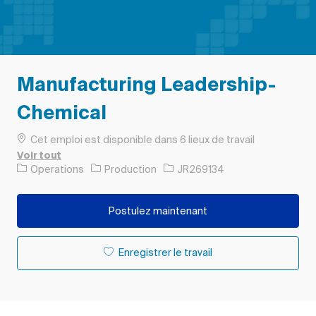
Manufacturing Leadership-
Chemical
Cet emploi est disponible dans 6 lieux de travail
Voir tout
Catégorie
ID de l’emploi
Operations
Production
JR269134
Postulez maintenant
Enregistrer le travail