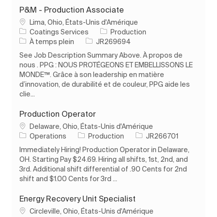
P&M - Production Associate
Emplacement
Lima, Ohio, États-Unis d'Amérique
Catégorie
Coatings Services
Production
Type d’emploi
ID de l’emploi
À temps plein
JR269694
See Job Description Summary Above. À propos de
nous . PPG : NOUS PROTÉGEONS ET EMBELLISSONS LE
MONDE™. Grâce à son leadership en matière
d’innovation, de durabilité et de couleur, PPG aide les
clie...
Production Operator
Emplacement
Delaware, Ohio, États-Unis d'Amérique
Catégorie
ID de l’emploi
Operations
Production
JR266701
Immediately Hiring! Production Operator in Delaware,
OH. Starting Pay $24.69. Hiring all shifts, 1st, 2nd, and
3rd. Additional shift differential of .90 Cents for 2nd
shift and $1.00 Cents for 3rd ...
Energy Recovery Unit Specialist
Emplacement
Circleville, Ohio, États-Unis d'Amérique