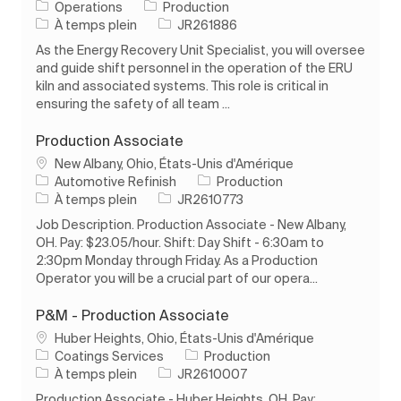
Catégorie
Operations
Production
Type d’emploi
ID de l’emploi
À temps plein
JR261886
As the Energy Recovery Unit Specialist, you will oversee
and guide shift personnel in the operation of the ERU
kiln and associated systems. This role is critical in
ensuring the safety of all team ...
Production Associate
Emplacement
New Albany, Ohio, États-Unis d'Amérique
Catégorie
Automotive Refinish
Production
Type d’emploi
ID de l’emploi
À temps plein
JR2610773
Job Description. Production Associate - New Albany,
OH. Pay: $23.05/hour. Shift: Day Shift - 6:30am to
2:30pm Monday through Friday. As a Production
Operator you will be a crucial part of our opera...
P&M - Production Associate
Emplacement
Huber Heights, Ohio, États-Unis d'Amérique
Catégorie
Coatings Services
Production
Type d’emploi
ID de l’emploi
À temps plein
JR2610007
Production Associate - Huber Heights, OH. Pay: