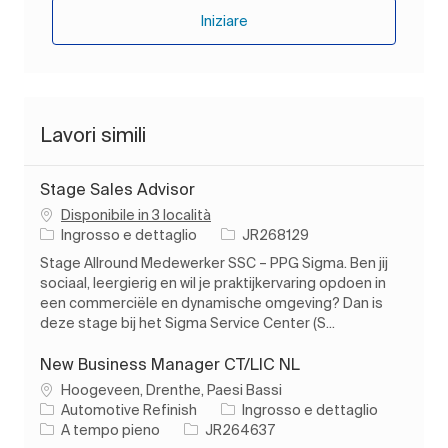
Iniziare
Lavori simili
Stage Sales Advisor
Disponibile in 3 località
Categoria
ID processo
Ingrosso e dettaglio
JR268129
Stage Allround Medewerker SSC – PPG Sigma. Ben jij
sociaal, leergierig en wil je praktijkervaring opdoen in
een commerciële en dynamische omgeving? Dan is
deze stage bij het Sigma Service Center (S...
New Business Manager CT/LIC NL
Ubicazione
Hoogeveen, Drenthe, Paesi Bassi
Categoria
Automotive Refinish
Ingrosso e dettaglio
Tipo di lavoro
ID processo
A tempo pieno
JR264637