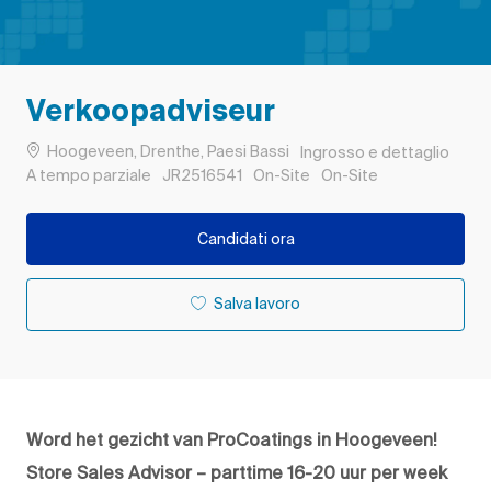
Verkoopadviseur
Ubicazione
Categoria
Hoogeveen, Drenthe, Paesi Bassi
Ingrosso e dettaglio
Tipo di lavoro
ID processo
Remote
A tempo parziale
JR2516541
On-Site
On-Site
Candidati ora
Salva lavoro
Word het gezicht van ProCoatings in Hoogeveen!
Store Sales Advisor – parttime 16-20 uur per week