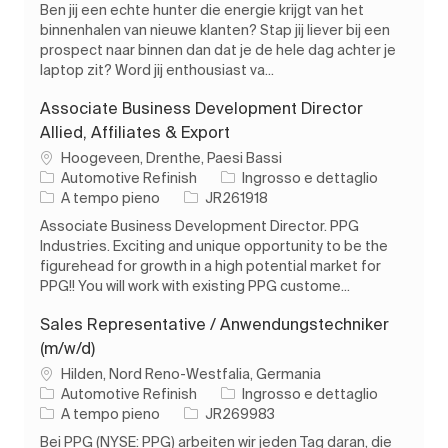
Ben jij een echte hunter die energie krijgt van het
binnenhalen van nieuwe klanten? Stap jij liever bij een
prospect naar binnen dan dat je de hele dag achter je
laptop zit? Word jij enthousiast va...
Associate Business Development Director
Allied, Affiliates & Export
Ubicazione
Hoogeveen, Drenthe, Paesi Bassi
Categoria
Automotive Refinish
Ingrosso e dettaglio
Tipo di lavoro
ID processo
A tempo pieno
JR261918
Associate Business Development Director. PPG
Industries. Exciting and unique opportunity to be the
figurehead for growth in a high potential market for
PPG!! You will work with existing PPG custome...
Sales Representative / Anwendungstechniker
(m/w/d)
Ubicazione
Hilden, Nord Reno-Westfalia, Germania
Categoria
Automotive Refinish
Ingrosso e dettaglio
Tipo di lavoro
ID processo
A tempo pieno
JR269983
Bei PPG (NYSE: PPG) arbeiten wir jeden Tag daran, die