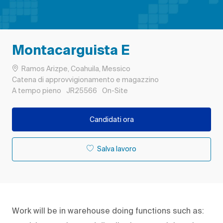
Montacarguista E
Ubicazione
Ramos Arizpe, Coahuila, Messico
Categoria
Catena di approvvigionamento e magazzino
Tipo di lavoro
ID processo
Remote
A tempo pieno
JR25566
On-Site
Candidati ora
Salva lavoro
Work will be in warehouse doing functions such as: