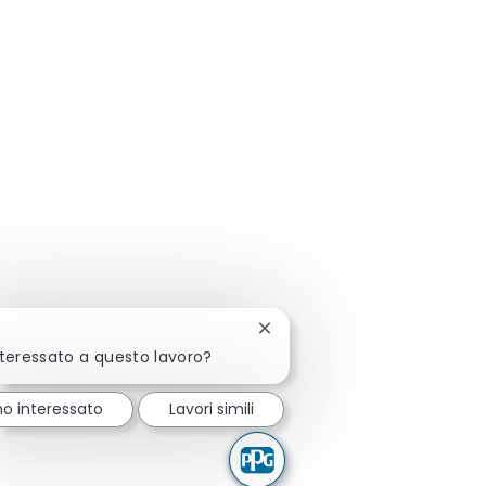
Chiudi la notifica del chatbot
nteressato a questo lavoro?
o interessato
Lavori simili