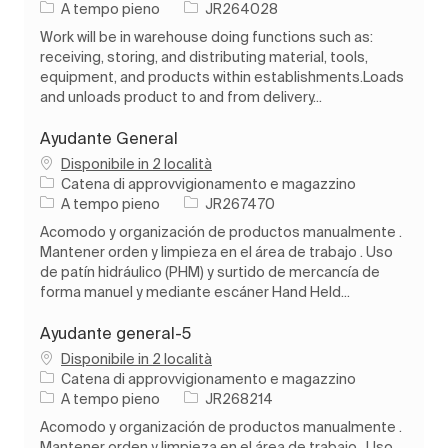
Tipo di lavoro
ID processo
A tempo pieno
JR264028
Work will be in warehouse doing functions such as:
receiving, storing, and distributing material, tools,
equipment, and products within establishments.Loads
and unloads product to and from delivery...
Ayudante General
Disponibile in 2 località
Categoria
Catena di approvvigionamento e magazzino
Tipo di lavoro
ID processo
A tempo pieno
JR267470
Acomodo y organización de productos manualmente .
Mantener orden y limpieza en el área de trabajo . Uso
de patín hidráulico (PHM) y surtido de mercancía de
forma manuel y mediante escáner Hand Held...
Ayudante general-5
Disponibile in 2 località
Categoria
Catena di approvvigionamento e magazzino
Tipo di lavoro
ID processo
A tempo pieno
JR268214
Acomodo y organización de productos manualmente .
Mantener orden y limpieza en el área de trabajo . Uso