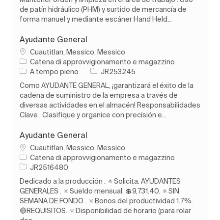
de patín hidráulico (PHM) y surtido de mercancía de
forma manuel y mediante escáner Hand Held...
Ayudante General
Ubicazione
Cuautitlan, Messico, Messico
Categoria
Catena di approvvigionamento e magazzino
Tipo di lavoro
ID processo
A tempo pieno
JR253245
Como AYUDANTE GENERAL, ¡garantizará el éxito de la
cadena de suministro de la empresa a través de
diversas actividades en el almacén! Responsabilidades
Clave . Clasifique y organice con precisión e...
Ayudante General
Ubicazione
Cuautitlan, Messico, Messico
Categoria
Catena di approvvigionamento e magazzino
ID processo
JR2516480
Dedicado a la producción . 🔅Solicita: AYUDANTES
GENERALES . 🔅Sueldo mensual: 💲9,731.40. 🔅SIN
SEMANA DE FONDO . 🔅Bonos del productividad 1.7%.
🔴REQUISITOS. 🔅Disponibilidad de horario (para rolar