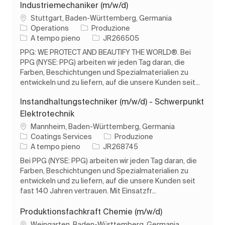
Industriemechaniker (m/w/d)
Ubicazione
Stuttgart, Baden-Württemberg, Germania
Categoria
Operations
Produzione
Tipo di lavoro
ID processo
A tempo pieno
JR266505
PPG: WE PROTECT AND BEAUTIFY THE WORLD®. Bei
PPG (NYSE: PPG) arbeiten wir jeden Tag daran, die
Farben, Beschichtungen und Spezialmaterialien zu
entwickeln und zu liefern, auf die unsere Kunden seit...
Instandhaltungstechniker (m/w/d) - Schwerpunkt
Elektrotechnik
Ubicazione
Mannheim, Baden-Württemberg, Germania
Categoria
Coatings Services
Produzione
Tipo di lavoro
ID processo
A tempo pieno
JR268745
Bei PPG (NYSE: PPG) arbeiten wir jeden Tag daran, die
Farben, Beschichtungen und Spezialmaterialien zu
entwickeln und zu liefern, auf die unsere Kunden seit
fast 140 Jahren vertrauen. Mit Einsatzfr...
Produktionsfachkraft Chemie (m/w/d)
Ubicazione
Weingarten, Baden-Württemberg, Germania