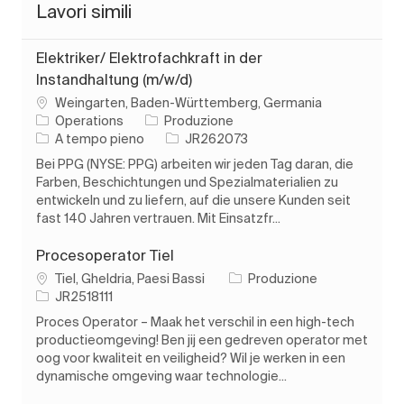
Lavori simili
Elektriker/ Elektrofachkraft in der
Instandhaltung (m/w/d)
Ubicazione
Weingarten, Baden-Württemberg, Germania
Categoria
Operations
Produzione
Tipo di lavoro
ID processo
A tempo pieno
JR262073
Bei PPG (NYSE: PPG) arbeiten wir jeden Tag daran, die
Farben, Beschichtungen und Spezialmaterialien zu
entwickeln und zu liefern, auf die unsere Kunden seit
fast 140 Jahren vertrauen. Mit Einsatzfr...
Procesoperator Tiel
Ubicazione
Categoria
Tiel, Gheldria, Paesi Bassi
Produzione
ID processo
JR2518111
Proces Operator – Maak het verschil in een high-tech
productieomgeving! Ben jij een gedreven operator met
oog voor kwaliteit en veiligheid? Wil je werken in een
dynamische omgeving waar technologie...