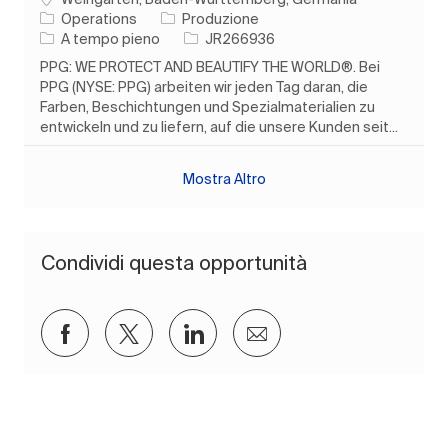
Categoria
Operations
Produzione
Tipo di lavoro
ID processo
A tempo pieno
JR266936
PPG: WE PROTECT AND BEAUTIFY THE WORLD®. Bei
PPG (NYSE: PPG) arbeiten wir jeden Tag daran, die
Farben, Beschichtungen und Spezialmaterialien zu
entwickeln und zu liefern, auf die unsere Kunden seit...
Mostra Altro
Condividi questa opportunità
Condividi su Facebook
Condividi via twitter
Condividi tramite LinkedIn
Condividi via e-mail