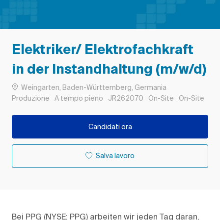
Elektriker/ Elektrofachkraft
in der Instandhaltung (m/w/d)
Ubicazione
Weingarten, Baden-Württemberg, Germania
Categoria
Tipo di lavoro
ID processo
Remote
Produzione
A tempo pieno
JR262070
On-Site
On-Site
Candidati ora
Salva lavoro
Bei PPG (NYSE: PPG) arbeiten wir jeden Tag daran,