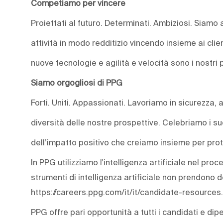
Competiamo per vincere
Proiettati al futuro. Determinati. Ambiziosi. Siamo
attività in modo redditizio vincendo insieme ai clie
nuove tecnologie e agilità e velocità sono i nostri p
Siamo orgogliosi di PPG
Forti. Uniti. Appassionati. Lavoriamo in sicurezza, 
diversità delle nostre prospettive. Celebriamo i s
dell’impatto positivo che creiamo insieme per prot
In PPG utilizziamo l'intelligenza artificiale nel pro
strumenti di intelligenza artificiale non prendono 
https://careers.ppg.com/it/it/candidate-resources.
PPG offre pari opportunità a tutti i candidati e dip