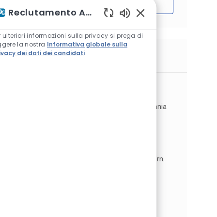
Iniziare
Reclutamento Assistente AI
Suoni chatbot abilitat
r ulteriori informazioni sulla privacy si prega di
ggere la nostra
Informativa globale sulla
ivacy dei dati dei candidati
.
Lavori simili
Elektriker/ Elektrofachkraft in der
Instandhaltung (m/w/d)
Ubicazione
Weingarten, Baden-Württemberg, Germania
Categoria
Operations
Produzione
Tipo di lavoro
ID processo
A tempo pieno
JR262070
Bei PPG (NYSE: PPG) arbeiten wir jeden Tag
daran, die Farben, Beschichtungen und
Spezialmaterialien zu entwickeln und zu liefern,
auf die unsere Kunden seit fast 140 Jahren
vertrauen. Mit Einsatzfr...
Procesoperator Tiel
Ubicazione
Tiel, Gheldria, Paesi Bassi