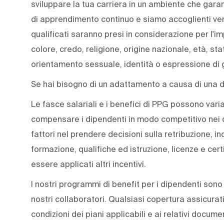
sviluppare la tua carriera in un ambiente che gara
di apprendimento continuo e siamo accoglienti verso 
qualificati saranno presi in considerazione per l'i
colore, credo, religione, origine nazionale, età, stat
orientamento sessuale, identità o espressione di 
Se hai bisogno di un adattamento a causa di una di
Le fasce salariali e i benefici di PPG possono variar
compensare i dipendenti in modo competitivo nei d
fattori nel prendere decisioni sulla retribuzione, i
formazione, qualifiche ed istruzione, licenze e cer
essere applicati altri incentivi.
I nostri programmi di benefit per i dipendenti sono
nostri collaboratori. Qualsiasi copertura assicurat
condizioni dei piani applicabili e ai relativi docume