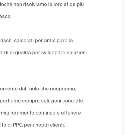
ché non risolviamo le loro sfide più
resce.
rischi calcolati per anticipare la
ati di qualità per sviluppare soluzioni
ntemente dal ruolo che ricopriamo,
e portiamo sempre soluzioni concrete.
un miglioramento continuo e ottenere
lto di PPG per i nostri clienti.