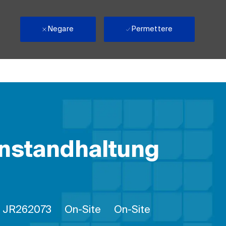
Negare
Permettere
 Instandhaltung
ID processo
Remote
JR262073
On-Site
On-Site