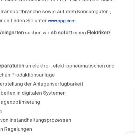
nd Transportbranche sowie auf dem Konsumgüter-,
onen finden Sie unter
www.ppg.com
Weingarten
suchen wir
ab sofort
einen
Elektriker/
eparaturen
an elektro-, elektro­pneumatischen und
chen Produktionsanlage
erstellung der Anlagenverfügbarkeit
beiten in digitalen Systemen
lagenoptimierung
n
von Instandhaltungsprozessen
en Regelungen