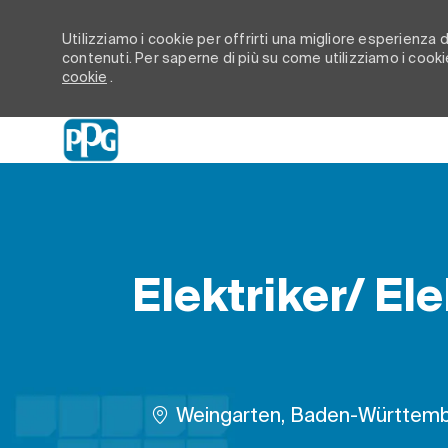
Utilizziamo i cookie per offrirti una migliore esperienza di
contenuti. Per saperne di più su come utilizziamo i cookie
cookie
.
-
Elektriker/ El
Ubicazione
Weingarten, Baden-Württemb