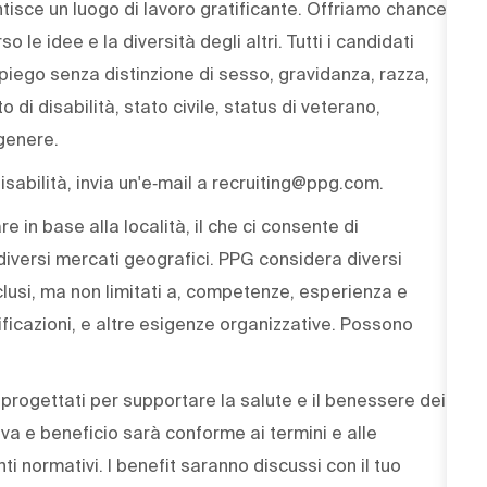
ntisce un luogo di lavoro gratificante. Offriamo chance
le idee e la diversità degli altri. Tutti i candidati
mpiego senza distinzione di sesso, gravidanza, razza,
o di disabilità, stato civile, status di veterano,
genere.
sabilità, invia un'e‑mail a recruiting@ppg.com.
e in base alla località, il che ci consente di
iversi mercati geografici. PPG considera diversi
nclusi, ma non limitati a, competenze, esperienza e
tificazioni, e altre esigenze organizzative. Possono
 progettati per supportare la salute e il benessere dei
iva e beneficio sarà conforme ai termini e alle
nti normativi. I benefit saranno discussi con il tuo