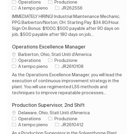
Categoria
Operations
Produzione
Tipo di lavoro
ID processo
A tempo pieno
JR262556
IMMEDIATELY HIRING! Industrial Maintenance Mechanic,
PPG Barberton/Norton, OH. Starting Pay: $34.80/Hour.
Sign On Bonus: $1000, $500 payable after 90 days on
job, $500 payable after 180 days on job...
Operations Excellence Manager
Ubicazione
Barberton, Ohio, Stati Uniti d'America
Categoria
Operations
Produzione
Tipo di lavoro
ID processo
A tempo pieno
JR2610108
As the Operations Excellence Manager, you will lead the
execution of continuous improvement strategy in the
plant. You will use regimented LSS methods and
techniques to improve repeatable processes...
Production Supervisor, 2nd Shift
Ubicazione
Delaware, Ohio, Stati Uniti d'America
Categoria
Operations
Produzione
Tipo di lavoro
ID processo
A tempo pieno
JR2610412
As a Production Supervisor in the Solventborne Plant,