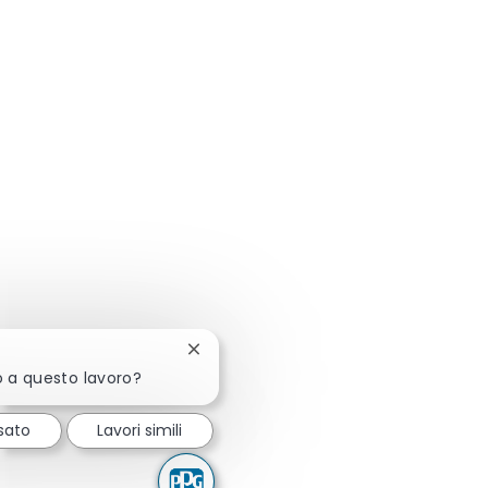
Chiudi la notifica del chatbot
o a questo lavoro?
sato
Lavori simili