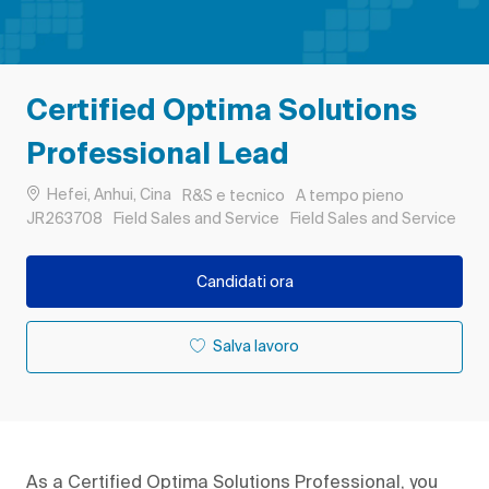
Certified Optima Solutions
Professional Lead
Ubicazione
Categoria
Tipo di lavoro
Hefei, Anhui, Cina
R&S e tecnico
A tempo pieno
ID processo
Remote
JR263708
Field Sales and Service
Field Sales and Service
Candidati ora
Salva lavoro
As a Certified Optima Solutions Professional, you