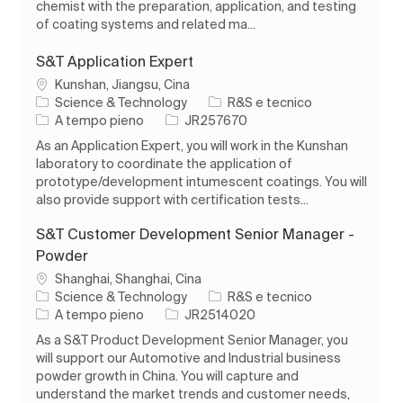
chemist with the preparation, application, and testing
of coating systems and related ma...
S&T Application Expert
Ubicazione
Kunshan, Jiangsu, Cina
Categoria
Science & Technology
R&S e tecnico
Tipo di lavoro
ID processo
A tempo pieno
JR257670
As an Application Expert, you will work in the Kunshan
laboratory to coordinate the application of
prototype/development intumescent coatings. You will
also provide support with certification tests...
S&T Customer Development Senior Manager -
Powder
Ubicazione
Shanghai, Shanghai, Cina
Categoria
Science & Technology
R&S e tecnico
Tipo di lavoro
ID processo
A tempo pieno
JR2514020
As a S&T Product Development Senior Manager, you
will support our Automotive and Industrial business
powder growth in China. You will capture and
understand the market trends and customer needs,