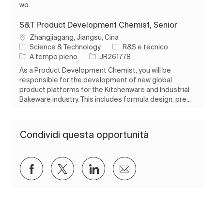
wo...
S&T Product Development Chemist, Senior
Ubicazione
Zhangjiagang, Jiangsu, Cina
Categoria
Science & Technology
R&S e tecnico
Tipo di lavoro
ID processo
A tempo pieno
JR261778
As a Product Development Chemist, you will be
responsible for the development of new global
product platforms for the Kitchenware and Industrial
Bakeware industry. This includes formula design, pre...
Condividi questa opportunità
Condividi su Facebook
Condividi via twitter
Condividi tramite LinkedIn
Condividi via e-mail