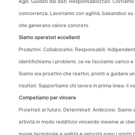
Agili. Guidati dai dati. Responsabilizzati. Corriamo 
concorrenza. Lavoriamo con agilità, basandoci su d
che generano valore concreto.
Siamo operatori eccellenti
Produttivi. Collaborativi. Responsabili. Indipende
identifichiamo i problemi, ce ne facciamo carico 
Siamo sia proattivi che reattivi, pronti a guidare 
risultati. Supportiamo chi lavora in prima linea: il vo
Competiamo per vincere
Proiettati al futuro. Determinati. Ambiziosi. Siamo
attività in modo redditizio vincendo insieme ai clie
nuove tecnologie e agilità e velocità sono i nostri p