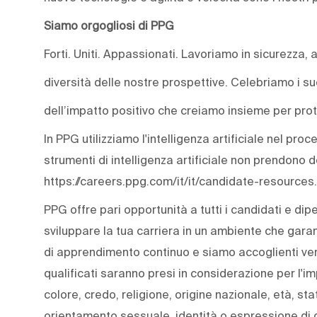
Siamo orgogliosi di PPG
Forti. Uniti. Appassionati. Lavoriamo in sicurezza, 
diversità delle nostre prospettive. Celebriamo i s
dell’impatto positivo che creiamo insieme per prot
In PPG utilizziamo l'intelligenza artificiale nel pro
strumenti di intelligenza artificiale non prendono 
https://careers.ppg.com/it/it/candidate-resources.
PPG offre pari opportunità a tutti i candidati e dip
sviluppare la tua carriera in un ambiente che gara
di apprendimento continuo e siamo accoglienti verso 
qualificati saranno presi in considerazione per l'i
colore, credo, religione, origine nazionale, età, stat
orientamento sessuale, identità o espressione di 