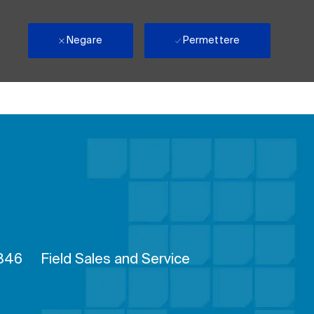
Negare
Permettere
cesso
846
Field Sales and Service