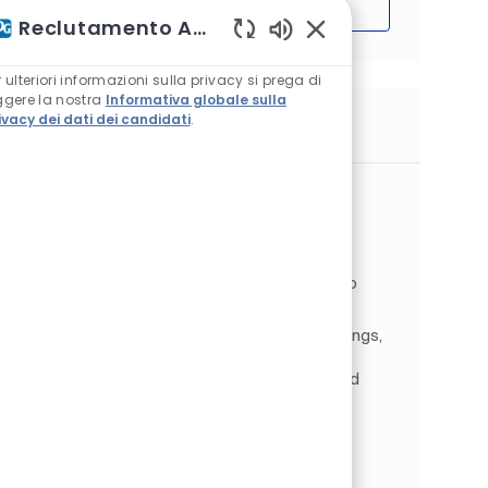
Iniziare
Reclutamento Assistente AI
Suoni chatbot abilitat
r ulteriori informazioni sulla privacy si prega di
ggere la nostra
Informativa globale sulla
ivacy dei dati dei candidati
.
Lavori simili
National Account Manager - Retail &
Independent Network
Ubicazione
Clayton, Victoria, Australia
Architectural Coatings
Categoria
Tipo di lavoro
Ingrosso e dettaglio
A tempo pieno
ID processo
JR266430
PPG is a global manufacturer of paints, coatings,
and specialty materials and a Fortune 200
company with headquarters in Pittsburgh and
operations in nearly 70 countries around the
world. We are cu...
Taubmans Commercial Sales Manager