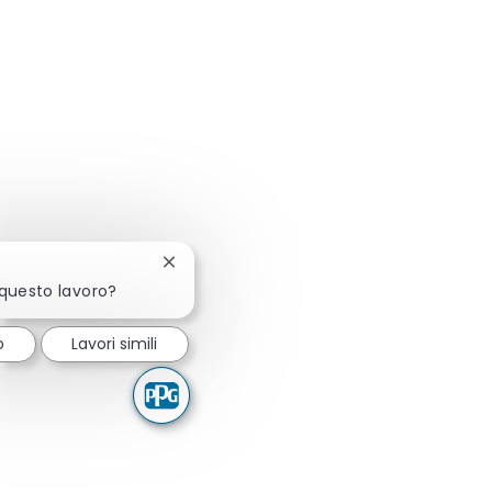
Chiudi la notifica del chatbot
 questo lavoro?
o
Lavori simili