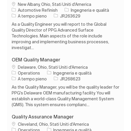
Ubicazione
New Albany, Ohio, Stati Uniti d'America
Categoria
Automotive Refinish
Ingegneria e qualità
Tipo di lavoro
ID processo
A tempo pieno
JR263629
As a Quality Engineer you will report to the Global
Quality Director of PPG Advanced Surface
Technologies. Main aspects of the role include
improving and implementing business processes,
investigat...
OEM Quality Manager
Ubicazione
Delaware, Ohio, Stati Uniti d'America
Categoria
Operations
Ingegneria e qualità
Tipo di lavoro
ID processo
A tempo pieno
JR268623
As the Quality Manager, you will be the quality leader for
PPG's Delaware OEM manufacturing facility. You will
establish a world-class Quality Management System
(QMS). This system ensures complianc...
Quality Assurance Manager
Ubicazione
Cleveland, Ohio, Stati Uniti d'America
Categoria
Operations
Ingegneria e qualità