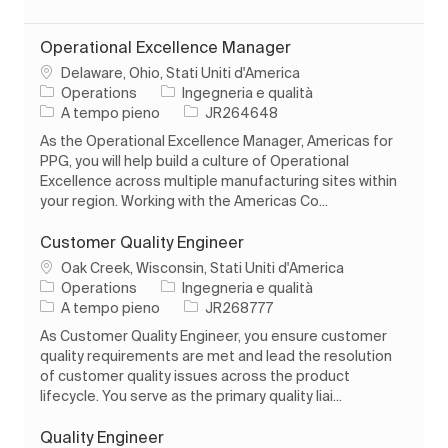
Operational Excellence Manager
Ubicazione
Delaware, Ohio, Stati Uniti d'America
Categoria
Operations
Ingegneria e qualità
Tipo di lavoro
ID processo
A tempo pieno
JR264648
As the Operational Excellence Manager, Americas for
PPG, you will help build a culture of Operational
Excellence across multiple manufacturing sites within
your region. Working with the Americas Co...
Customer Quality Engineer
Ubicazione
Oak Creek, Wisconsin, Stati Uniti d'America
Categoria
Operations
Ingegneria e qualità
Tipo di lavoro
ID processo
A tempo pieno
JR268777
As Customer Quality Engineer, you ensure customer
quality requirements are met and lead the resolution
of customer quality issues across the product
lifecycle. You serve as the primary quality liai...
Quality Engineer