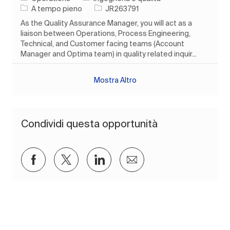
Tipo di lavoro
ID processo
A tempo pieno
JR263791
As the Quality Assurance Manager, you will act as a
liaison between Operations, Process Engineering,
Technical, and Customer facing teams (Account
Manager and Optima team) in quality related inquir...
Mostra Altro
Condividi questa opportunità
Condividi su Facebook
Condividi via twitter
Condividi tramite LinkedIn
Condividi via e-mail